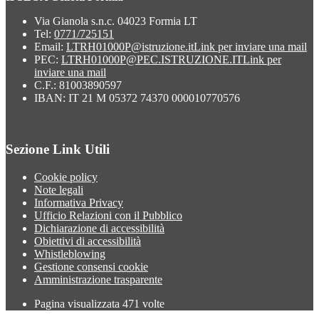
Via Gianola s.n.c. 04023 Formia LT
Tel:
0771/725151
Email:
LTRH01000P@istruzione.it
Link per inviare una mail
PEC:
LTRH01000P@PEC.ISTRUZIONE.IT
Link per
inviare una mail
C.F.: 81003890597
IBAN: IT 21 M 05372 74370 000010770576
Sezione Link Utili
Cookie policy
Note legali
Informativa Privacy
Ufficio Relazioni con il Pubblico
Dichiarazione di accessibilità
Obiettivi di accessibilità
Whistleblowing
Gestione consensi cookie
Amministrazione trasparente
Pagina visualizzata
471
volte