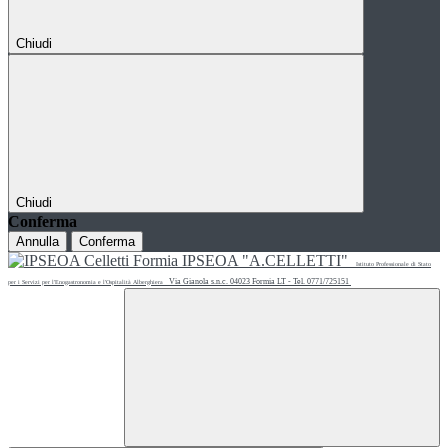
Chiudi
Chiudi
Conferma
Annulla
Conferma
IPSEOA "A.CELLETTI"
Istituto Professionale di Stato
Via Gianola s.n.c. 04023 Formia LT - Tel. 0771/725151
per i Servizi per l'Enogastronomia e l'Ospitalità Alberghiera