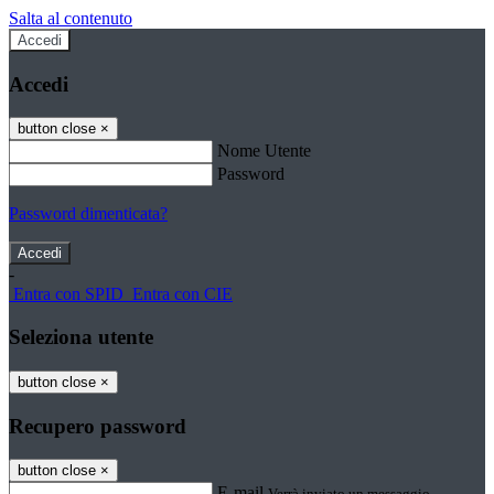
Salta al contenuto
Accedi
Accedi
button close
×
Nome Utente
Password
Password dimenticata?
-
Entra con SPID
Entra con CIE
Seleziona utente
button close
×
Recupero password
button close
×
E-mail
Verrà inviato un messaggio