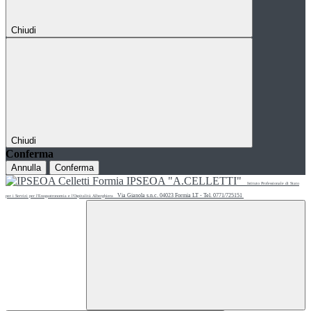
Chiudi
Chiudi
Conferma
Annulla
Conferma
IPSEOA "A.CELLETTI"
Istituto Professionale di Stato
Via Gianola s.n.c. 04023 Formia LT - Tel. 0771/725151
per i Servizi per l'Enogastronomia e l'Ospitalità Alberghiera