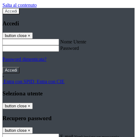
Salta al contenuto
Accedi
Accedi
button close
×
Nome Utente
Password
Password dimenticata?
-
Entra con SPID
Entra con CIE
Seleziona utente
button close
×
Recupero password
button close
×
E-mail
Verrà inviato un messaggio