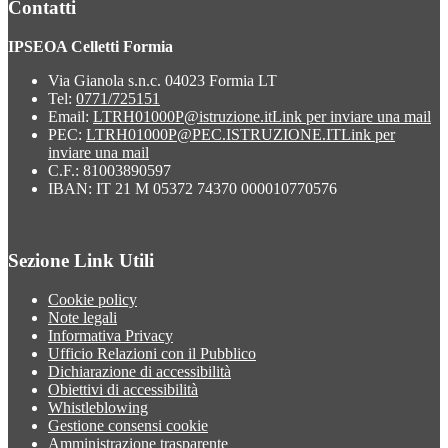
Contatti
IPSEOA Celletti Formia
Via Gianola s.n.c. 04023 Formia LT
Tel:
0771/725151
Email:
LTRH01000P@istruzione.it
Link per inviare una mail
PEC:
LTRH01000P@PEC.ISTRUZIONE.IT
Link per
inviare una mail
C.F.: 81003890597
IBAN: IT 21 M 05372 74370 000010770576
Sezione Link Utili
Cookie policy
Note legali
Informativa Privacy
Ufficio Relazioni con il Pubblico
Dichiarazione di accessibilità
Obiettivi di accessibilità
Whistleblowing
Gestione consensi cookie
Amministrazione trasparente