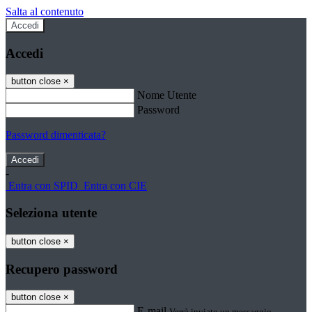
Salta al contenuto
Accedi
Accedi
button close
×
Nome Utente
Password
Password dimenticata?
-
Entra con SPID
Entra con CIE
Seleziona utente
button close
×
Recupero password
button close
×
E-mail
Verrà inviato un messaggio