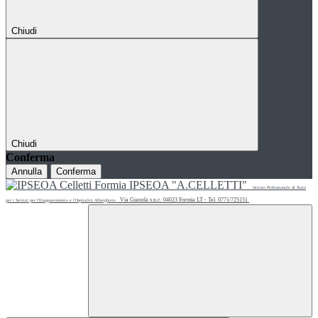
Chiudi
Chiudi
Conferma
Annulla
Conferma
IPSEOA "A.CELLETTI"
Istituto Professionale di Stato
Via Gianola s.n.c. 04023 Formia LT - Tel. 0771/725151
per i Servizi per l'Enogastronomia e l'Ospitalità Alberghiera