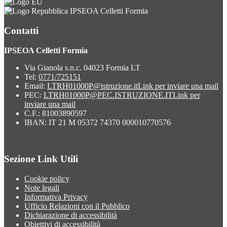
IPSEOA Celletti Formia
Contatti
IPSEOA Celletti Formia
Via Gianola s.n.c. 04023 Formia LT
Tel:
0771/725151
Email:
LTRH01000P@istruzione.it
Link per inviare una mail
PEC:
LTRH01000P@PEC.ISTRUZIONE.IT
Link per
inviare una mail
C.F.: 81003890597
IBAN: IT 21 M 05372 74370 000010770576
Sezione Link Utili
Cookie policy
Note legali
Informativa Privacy
Ufficio Relazioni con il Pubblico
Dichiarazione di accessibilità
Obiettivi di accessibilità