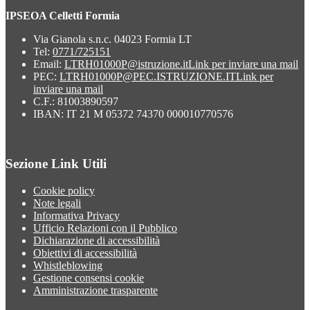
IPSEOA Celletti Formia
Via Gianola s.n.c. 04023 Formia LT
Tel:
0771/725151
Email:
LTRH01000P@istruzione.it
Link per inviare una mail
PEC:
LTRH01000P@PEC.ISTRUZIONE.IT
Link per
inviare una mail
C.F.: 81003890597
IBAN: IT 21 M 05372 74370 000010770576
Sezione Link Utili
Cookie policy
Note legali
Informativa Privacy
Ufficio Relazioni con il Pubblico
Dichiarazione di accessibilità
Obiettivi di accessibilità
Whistleblowing
Gestione consensi cookie
Amministrazione trasparente