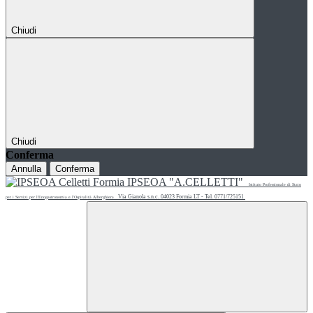
Chiudi
Chiudi
Conferma
Annulla
Conferma
IPSEOA "A.CELLETTI"
Istituto Professionale di Stato
Via Gianola s.n.c. 04023 Formia LT - Tel. 0771/725151
per i Servizi per l'Enogastronomia e l'Ospitalità Alberghiera