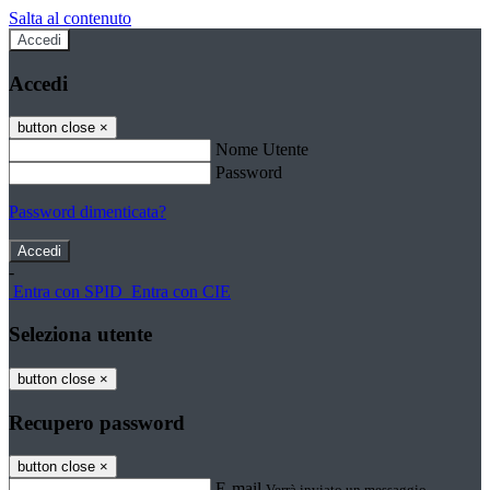
Salta al contenuto
Accedi
Accedi
button close
×
Nome Utente
Password
Password dimenticata?
-
Entra con SPID
Entra con CIE
Seleziona utente
button close
×
Recupero password
button close
×
E-mail
Verrà inviato un messaggio