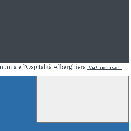
ronomia e l'Ospitalità Alberghiera
Via Gianola s.n.c.