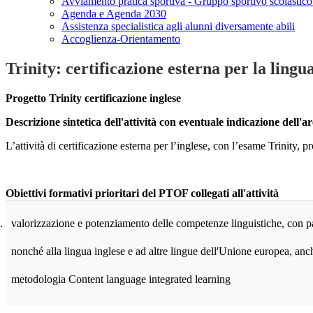
Avviamento pratica sportiva - Gruppo sportivo scolastico
Agenda e Agenda 2030
Assistenza specialistica agli alunni diversamente abili
Accoglienza-Orientamento
Trinity: certificazione esterna per la lingu
Progetto Trinity certificazione inglese
Descrizione sintetica dell'attività con eventuale indicazione dell'a
L’attività di certificazione esterna per l’inglese, con l’esame Trinity
Obiettivi formativi prioritari del PTOF collegati all'attività
.
valorizzazione e potenziamento delle competenze linguistiche, con part
nonché alla lingua inglese e ad altre lingue dell'Unione europea, anch
metodologia Content language integrated learning