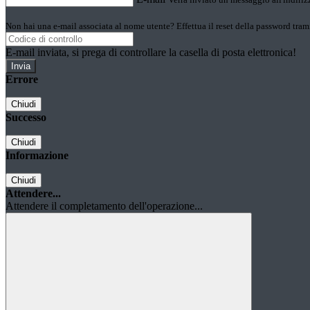
Non hai una e-mail associata al nome utente? Effettua il reset della password tram
E-mail inviata, si prega di controllare la casella di posta elettronica!
Errore
Chiudi
Successo
Chiudi
Informazione
Chiudi
Attendere...
Attendere il completamento dell'operazione...