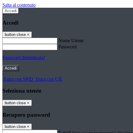
Salta al contenuto
Accedi
Accedi
button close
×
Nome Utente
Password
Password dimenticata?
-
Entra con SPID
Entra con CIE
Seleziona utente
button close
×
Recupero password
button close
×
E-mail
Verrà inviato un messaggio all'indirizz