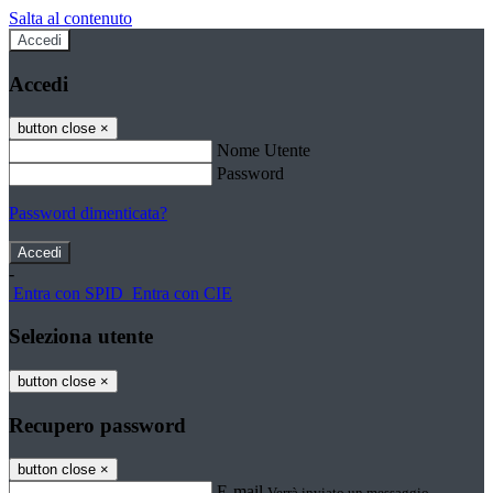
Salta al contenuto
Accedi
Accedi
button close
×
Nome Utente
Password
Password dimenticata?
-
Entra con SPID
Entra con CIE
Seleziona utente
button close
×
Recupero password
button close
×
E-mail
Verrà inviato un messaggio