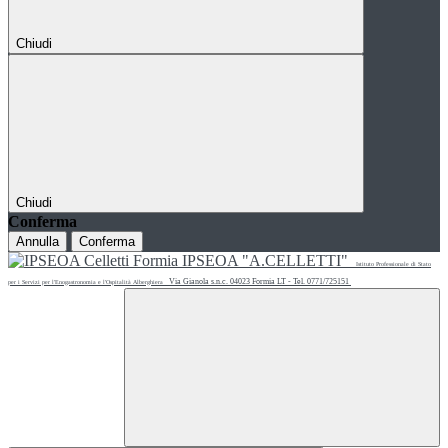
Chiudi
Chiudi
Conferma
Annulla
Conferma
IPSEOA "A.CELLETTI"
Istituto Professionale di Stato
Via Gianola s.n.c. 04023 Formia LT - Tel. 0771/725151
per i Servizi per l'Enogastronomia e l'Ospitalità Alberghiera