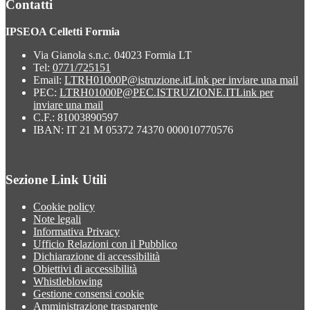
Contatti
IPSEOA Celletti Formia
Via Gianola s.n.c. 04023 Formia LT
Tel:
0771/725151
Email:
LTRH01000P@istruzione.it
Link per inviare una mail
PEC:
LTRH01000P@PEC.ISTRUZIONE.IT
Link per
inviare una mail
C.F.: 81003890597
IBAN: IT 21 M 05372 74370 000010770576
Sezione Link Utili
Cookie policy
Note legali
Informativa Privacy
Ufficio Relazioni con il Pubblico
Dichiarazione di accessibilità
Obiettivi di accessibilità
Whistleblowing
Gestione consensi cookie
Amministrazione trasparente