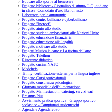
Educare allo sport e al benessere
Progetto biblioteca- Giornalino d'istituto- Il Quotidiano
in classe- Comodato d'uso libri di testo
Laboratori per le autonomie
Progetto contro bullismo e cyberbullismo
Progetto "Incroci"
Progetto aiuto allo studio
Progetto studenti ambasciatori alle Nazioni Unite
Progetto educazione finanziaria
Progetto educazione alla legalità
Progetto motivare allo studio
Progetti Musica la carte e La fucina dell'arte
Progetto Telethon
Ristorante didattico
Progetto cucina NATO
Medchefs
Trinity: certificazione esterna per la lingua inglese
Progetto Corsi professionali
Progetto consulenza psicologica
Giornata mondiale dell'alimentazione
Progetto Manifestazioni, catering, servizi vari
Erasmus Plus
Avviamento pratica sportiva - Gruppo sportivo
scolastico - Campionati studenteschi
Agenda e Agenda 2030