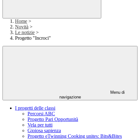
Home
>
Novità
>
Le notizie
>
Progetto "Incroci"
Menu di
navigazione
I progetti delle classi
Percorsi ABC
Progetto Pari Opportunità
Vela per tutti
Gioiosa sapienza
Progetto eTwinning Cooking unites: Bits&Bites