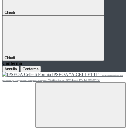
Chiudi
Chiudi
Conferma
Annulla
Conferma
IPSEOA "A.CELLETTI"
Istituto Professionale di Stato
Via Gianola s.n.c. 04023 Formia LT - Tel. 0771/725151
per i Servizi per l'Enogastronomia e l'Ospitalità Alberghiera