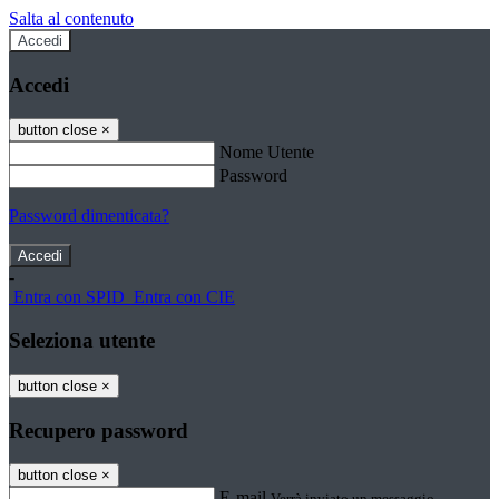
Salta al contenuto
Accedi
Accedi
button close
×
Nome Utente
Password
Password dimenticata?
-
Entra con SPID
Entra con CIE
Seleziona utente
button close
×
Recupero password
button close
×
E-mail
Verrà inviato un messaggio