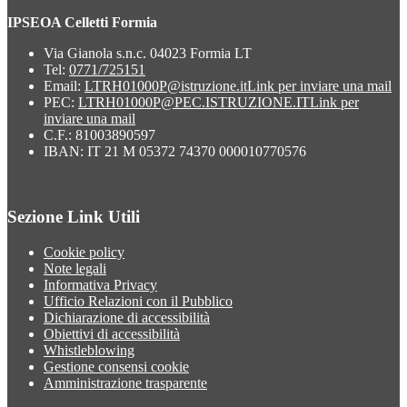
IPSEOA Celletti Formia
Via Gianola s.n.c. 04023 Formia LT
Tel:
0771/725151
Email:
LTRH01000P@istruzione.it
Link per inviare una mail
PEC:
LTRH01000P@PEC.ISTRUZIONE.IT
Link per
inviare una mail
C.F.: 81003890597
IBAN: IT 21 M 05372 74370 000010770576
Sezione Link Utili
Cookie policy
Note legali
Informativa Privacy
Ufficio Relazioni con il Pubblico
Dichiarazione di accessibilità
Obiettivi di accessibilità
Whistleblowing
Gestione consensi cookie
Amministrazione trasparente