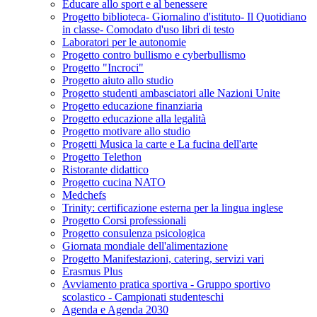
Educare allo sport e al benessere
Progetto biblioteca- Giornalino d'istituto- Il Quotidiano
in classe- Comodato d'uso libri di testo
Laboratori per le autonomie
Progetto contro bullismo e cyberbullismo
Progetto "Incroci"
Progetto aiuto allo studio
Progetto studenti ambasciatori alle Nazioni Unite
Progetto educazione finanziaria
Progetto educazione alla legalità
Progetto motivare allo studio
Progetti Musica la carte e La fucina dell'arte
Progetto Telethon
Ristorante didattico
Progetto cucina NATO
Medchefs
Trinity: certificazione esterna per la lingua inglese
Progetto Corsi professionali
Progetto consulenza psicologica
Giornata mondiale dell'alimentazione
Progetto Manifestazioni, catering, servizi vari
Erasmus Plus
Avviamento pratica sportiva - Gruppo sportivo
scolastico - Campionati studenteschi
Agenda e Agenda 2030