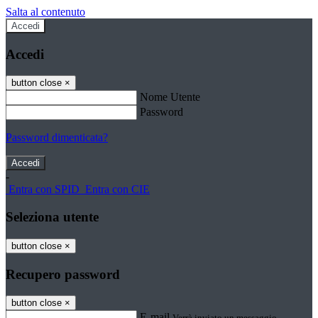
Salta al contenuto
Accedi
Accedi
button close
×
Nome Utente
Password
Password dimenticata?
-
Entra con SPID
Entra con CIE
Seleziona utente
button close
×
Recupero password
button close
×
E-mail
Verrà inviato un messaggio