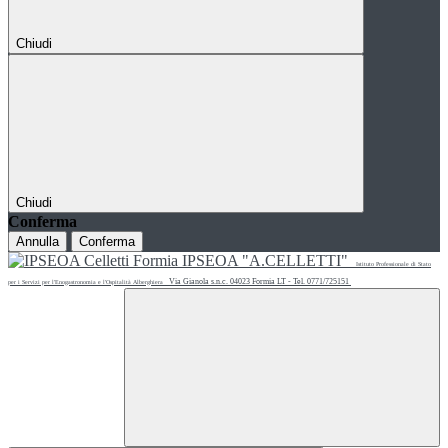
Chiudi
Chiudi
Conferma
Annulla
Conferma
IPSEOA "A.CELLETTI"
Istituto Professionale di Stato
Via Gianola s.n.c. 04023 Formia LT - Tel. 0771/725151
per i Servizi per l'Enogastronomia e l'Ospitalità Alberghiera