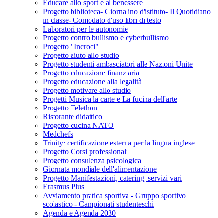
Educare allo sport e al benessere
Progetto biblioteca- Giornalino d'istituto- Il Quotidiano
in classe- Comodato d'uso libri di testo
Laboratori per le autonomie
Progetto contro bullismo e cyberbullismo
Progetto "Incroci"
Progetto aiuto allo studio
Progetto studenti ambasciatori alle Nazioni Unite
Progetto educazione finanziaria
Progetto educazione alla legalità
Progetto motivare allo studio
Progetti Musica la carte e La fucina dell'arte
Progetto Telethon
Ristorante didattico
Progetto cucina NATO
Medchefs
Trinity: certificazione esterna per la lingua inglese
Progetto Corsi professionali
Progetto consulenza psicologica
Giornata mondiale dell'alimentazione
Progetto Manifestazioni, catering, servizi vari
Erasmus Plus
Avviamento pratica sportiva - Gruppo sportivo
scolastico - Campionati studenteschi
Agenda e Agenda 2030