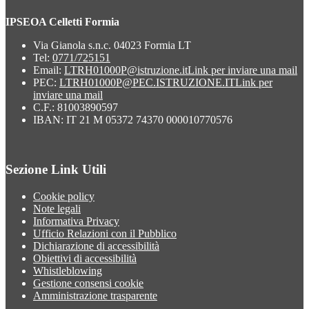
IPSEOA Celletti Formia
Via Gianola s.n.c. 04023 Formia LT
Tel:
0771/725151
Email:
LTRH01000P@istruzione.it
Link per inviare una mail
PEC:
LTRH01000P@PEC.ISTRUZIONE.IT
Link per
inviare una mail
C.F.: 81003890597
IBAN: IT 21 M 05372 74370 000010770576
Sezione Link Utili
Cookie policy
Note legali
Informativa Privacy
Ufficio Relazioni con il Pubblico
Dichiarazione di accessibilità
Obiettivi di accessibilità
Whistleblowing
Gestione consensi cookie
Amministrazione trasparente