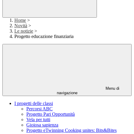
Home
>
Novità
>
Le notizie
>
Progetto educazione finanziaria
Menu di
navigazione
I progetti delle classi
Percorsi ABC
Progetto Pari Opportunità
Vela per tutti
Gioiosa sapienza
Progetto eTwinning Cooking unites: Bits&Bites