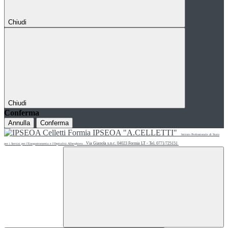
Chiudi
Chiudi
Conferma
Annulla
Conferma
IPSEOA "A.CELLETTI"
Istituto Professionale di Stato
Via Gianola s.n.c. 04023 Formia LT - Tel. 0771/725151
per i Servizi per l'Enogastronomia e l'Ospitalità Alberghiera