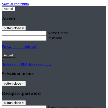
Salta al contenuto
Accedi
Accedi
button close
×
Nome Utente
Password
Password dimenticata?
-
Entra con SPID
Entra con CIE
Seleziona utente
button close
×
Recupero password
button close
×
E-mail
Verrà inviato un messaggio