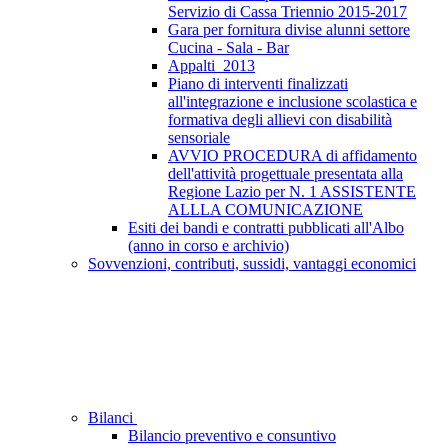
Servizio di Cassa Triennio 2015-2017
Gara per fornitura divise alunni settore
Cucina - Sala - Bar
Appalti_2013
Piano di interventi finalizzati
all'integrazione e inclusione scolastica e
formativa degli allievi con disabilità
sensoriale
AVVIO PROCEDURA di affidamento
dell'attività progettuale presentata alla
Regione Lazio per N. 1 ASSISTENTE
ALLLA COMUNICAZIONE
Esiti dei bandi e contratti pubblicati all'Albo
(anno in corso e archivio)
Sovvenzioni, contributi, sussidi, vantaggi economici
Bilanci
Bilancio preventivo e consuntivo