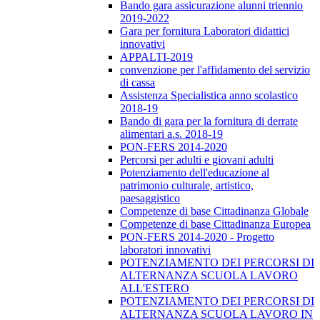
Bando gara assicurazione alunni triennio
2019-2022
Gara per fornitura Laboratori didattici
innovativi
APPALTI-2019
convenzione per l'affidamento del servizio
di cassa
Assistenza Specialistica anno scolastico
2018-19
Bando di gara per la fornitura di derrate
alimentari a.s. 2018-19
PON-FERS 2014-2020
Percorsi per adulti e giovani adulti
Potenziamento dell'educazione al
patrimonio culturale, artistico,
paesaggistico
Competenze di base Cittadinanza Globale
Competenze di base Cittadinanza Europea
PON-FERS 2014-2020 - Progetto
laboratori innovativi
POTENZIAMENTO DEI PERCORSI DI
ALTERNANZA SCUOLA LAVORO
ALL'ESTERO
POTENZIAMENTO DEI PERCORSI DI
ALTERNANZA SCUOLA LAVORO IN