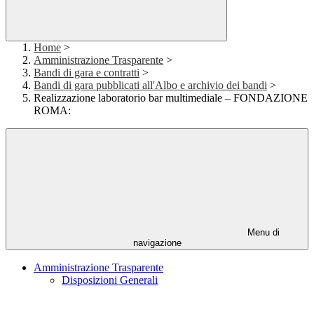
Home
>
Amministrazione Trasparente
>
Bandi di gara e contratti
>
Bandi di gara pubblicati all'Albo e archivio dei bandi
>
Realizzazione laboratorio bar multimediale – FONDAZIONE
ROMA:
Menu di
navigazione
Amministrazione Trasparente
Disposizioni Generali