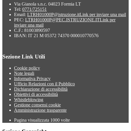
Via Gianola s.n.c. 04023 Formia LT
Tel:
0771/725151
Email:
LTRH01000P@istruzione.it
Link per inviare una mail
PEC:
LTRH01000P@PEC.ISTRUZIONE.IT
Link per
inviare una mail
C.F.: 81003890597
IBAN: IT 21 M 05372 74370 000010770576
Sezione Link Utili
Cookie policy
Note legali
Informativa Privacy
Ufficio Relazioni con il Pubblico
Dichiarazione di accessibilità
Obiettivi di accessibilità
Whistleblowing
Gestione consensi cookie
Amministrazione trasparente
Pagina visualizzata
1000
volte