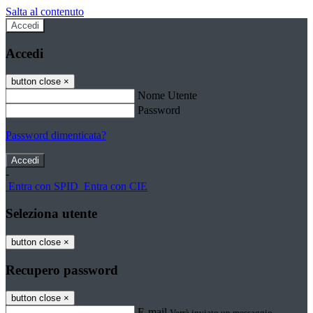
Salta al contenuto
Accedi
Accedi
button close
×
Nome Utente
Password
Password dimenticata?
-
Entra con SPID
Entra con CIE
Seleziona utente
button close
×
Recupero password
button close
×
E-mail
Verrà inviato un messaggio