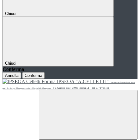
Chiudi
Chiudi
Conferma
Annulla
Conferma
IPSEOA "A.CELLETTI"
Istituto Professionale di Stato
Via Gianola s.n.c. 04023 Formia LT - Tel. 0771/725151
per i Servizi per l'Enogastronomia e l'Ospitalità Alberghiera