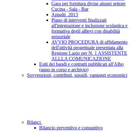
Gara per fornitura divise alunni settore
Cucina - Sala - Bar
Appalti_2013
Piano di interventi finalizzati
all'integrazione e inclusione scolastica e
formativa degli allievi con disabilità
sensoriale
AVVIO PROCEDURA di affidamento
dell'attività progettuale presentata alla
Regione Lazio per N. 1 ASSISTENTE
ALLLA COMUNICAZIONE
Esiti dei bandi e contratti pubblicati all'Albo
(anno in corso e archivio)
Sovvenzioni, contributi, sussidi, vantaggi economici
Bilanci
Bilancio preventivo e consuntivo