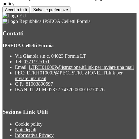
policy.
Accetta tutti
Salva le preferenze
IPSEOA Celletti Formia
Contatti
IPSEOA Celletti Formia
Via Gianola s.n.c. 04023 Formia LT
Tel:
0771/725151
Email:
LTRH01000P@istruzione.it
Link per inviare una mail
PEC:
LTRH01000P@PEC.ISTRUZIONE.IT
Link per
inviare una mail
C.F.: 81003890597
IBAN: IT 21 M 05372 74370 000010770576
Sezione Link Utili
Cookie policy
Note legali
Informativa Privacy