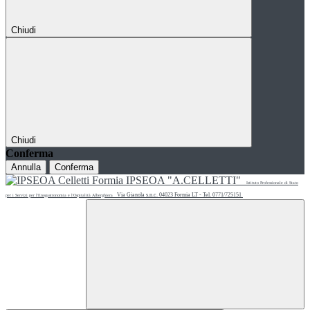
Chiudi
Chiudi
Conferma
Annulla
Conferma
IPSEOA "A.CELLETTI"
Istituto Professionale di Stato
Via Gianola s.n.c. 04023 Formia LT - Tel. 0771/725151
per i Servizi per l'Enogastronomia e l'Ospitalità Alberghiera