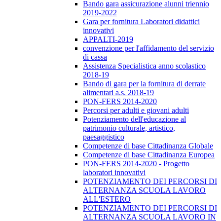
Bando gara assicurazione alunni triennio
2019-2022
Gara per fornitura Laboratori didattici
innovativi
APPALTI-2019
convenzione per l'affidamento del servizio
di cassa
Assistenza Specialistica anno scolastico
2018-19
Bando di gara per la fornitura di derrate
alimentari a.s. 2018-19
PON-FERS 2014-2020
Percorsi per adulti e giovani adulti
Potenziamento dell'educazione al
patrimonio culturale, artistico,
paesaggistico
Competenze di base Cittadinanza Globale
Competenze di base Cittadinanza Europea
PON-FERS 2014-2020 - Progetto
laboratori innovativi
POTENZIAMENTO DEI PERCORSI DI
ALTERNANZA SCUOLA LAVORO
ALL'ESTERO
POTENZIAMENTO DEI PERCORSI DI
ALTERNANZA SCUOLA LAVORO IN