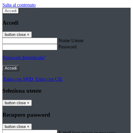
Salta al contenuto
Accedi
Accedi
button close
×
Nome Utente
Password
Password dimenticata?
-
Entra con SPID
Entra con CIE
Seleziona utente
button close
×
Recupero password
button close
×
E-mail
Verrà inviato un messaggio