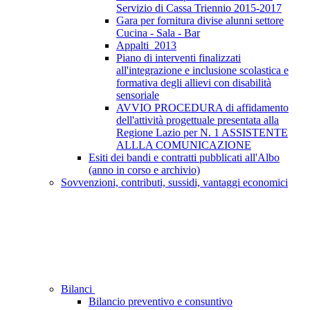
Servizio di Cassa Triennio 2015-2017
Gara per fornitura divise alunni settore
Cucina - Sala - Bar
Appalti_2013
Piano di interventi finalizzati
all'integrazione e inclusione scolastica e
formativa degli allievi con disabilità
sensoriale
AVVIO PROCEDURA di affidamento
dell'attività progettuale presentata alla
Regione Lazio per N. 1 ASSISTENTE
ALLLA COMUNICAZIONE
Esiti dei bandi e contratti pubblicati all'Albo
(anno in corso e archivio)
Sovvenzioni, contributi, sussidi, vantaggi economici
Bilanci
Bilancio preventivo e consuntivo