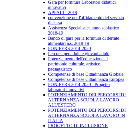
Gara per fornitura Laboratori didattici
innovativi
APPALTI-2019
convenzione per l'affidamento del servizio
di cassa
Assistenza Specialistica anno scolastico
2018-19
Bando di gara per la fornitura di derrate
alimentari a.s. 2018-19
PON-FERS 2014-2020
Percorsi per adulti e giovani adulti
Potenziamento dell'educazione al
patrimonio culturale, artistico,
paesaggistico
Competenze di base Cittadinanza Globale
Competenze di base Cittadinanza Europea
PON-FERS 2014-2020 - Progetto
laboratori innovativi
POTENZIAMENTO DEI PERCORSI DI
ALTERNANZA SCUOLA LAVORO
ALL'ESTERO
POTENZIAMENTO DEI PERCORSI DI
ALTERNANZA SCUOLA LAVORO IN
ITALIA
PROGETTO DI INCLUSIONE