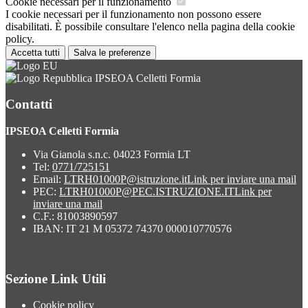
Cookie necessari per il funzionamento
I cookie necessari per il funzionamento non possono essere
disabilitati. È possibile consultare l'elenco nella pagina della cookie
policy.
Accetta tutti
Salva le preferenze
IPSEOA Celletti Formia
Contatti
IPSEOA Celletti Formia
Via Gianola s.n.c. 04023 Formia LT
Tel:
0771/725151
Email:
LTRH01000P@istruzione.it
Link per inviare una mail
PEC:
LTRH01000P@PEC.ISTRUZIONE.IT
Link per
inviare una mail
C.F.: 81003890597
IBAN: IT 21 M 05372 74370 000010770576
Sezione Link Utili
Cookie policy