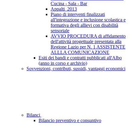
Cucina - Sala - Bar
Appalti_2013
Piano di interventi finalizzati
all'integrazione e inclusione scolastica e
formativa degli allievi con disabilità
sensoriale
AVVIO PROCEDURA di affidamento
dell'attività progettuale presentata alla
Regione Lazio per N. 1 ASSISTENTE
ALLLA COMUNICAZIONE
Esiti dei bandi e contratti pubblicati all'Albo
(anno in corso e archivio)
Sovvenzioni, contributi, sussidi, vantaggi economici
Bilanci
Bilancio preventivo e consuntivo