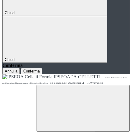
Chiudi
Chiudi
Conferma
Annulla
Conferma
IPSEOA "A.CELLETTI"
Istituto Professionale di Stato
Via Gianola s.n.c. 04023 Formia LT - Tel. 0771/725151
per i Servizi per l'Enogastronomia e l'Ospitalità Alberghiera