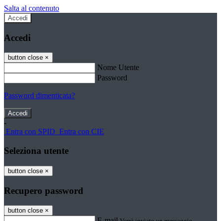
Salta al contenuto
Accedi
Accedi
button close
×
Nome Utente
Password
Password dimenticata?
-
Entra con SPID
Entra con CIE
Seleziona utente
button close
×
Recupero password
button close
×
E-mail
Verrà inviato un messaggio