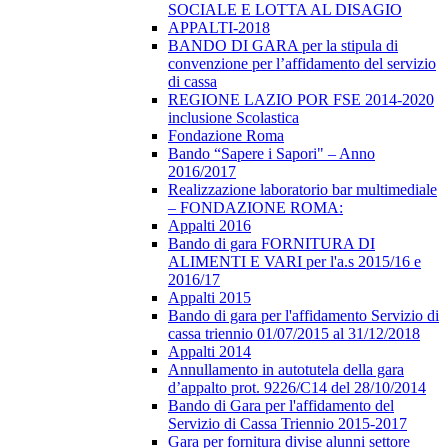
SOCIALE E LOTTA AL DISAGIO
APPALTI-2018
BANDO DI GARA per la stipula di
convenzione per l’affidamento del servizio
di cassa
REGIONE LAZIO POR FSE 2014-2020
inclusione Scolastica
Fondazione Roma
Bando “Sapere i Sapori" – Anno
2016/2017
Realizzazione laboratorio bar multimediale
– FONDAZIONE ROMA:
Appalti 2016
Bando di gara FORNITURA DI
ALIMENTI E VARI per l'a.s 2015/16 e
2016/17
Appalti 2015
Bando di gara per l'affidamento Servizio di
cassa triennio 01/07/2015 al 31/12/2018
Appalti 2014
Annullamento in autotutela della gara
d’appalto prot. 9226/C14 del 28/10/2014
Bando di Gara per l'affidamento del
Servizio di Cassa Triennio 2015-2017
Gara per fornitura divise alunni settore