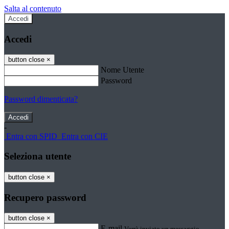
Salta al contenuto
Accedi
Accedi
button close
×
Nome Utente
Password
Password dimenticata?
-
Entra con SPID
Entra con CIE
Seleziona utente
button close
×
Recupero password
button close
×
E-mail
Verrà inviato un messaggio