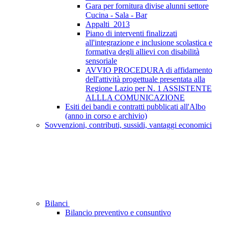
Gara per fornitura divise alunni settore
Cucina - Sala - Bar
Appalti_2013
Piano di interventi finalizzati
all'integrazione e inclusione scolastica e
formativa degli allievi con disabilità
sensoriale
AVVIO PROCEDURA di affidamento
dell'attività progettuale presentata alla
Regione Lazio per N. 1 ASSISTENTE
ALLLA COMUNICAZIONE
Esiti dei bandi e contratti pubblicati all'Albo
(anno in corso e archivio)
Sovvenzioni, contributi, sussidi, vantaggi economici
Bilanci
Bilancio preventivo e consuntivo