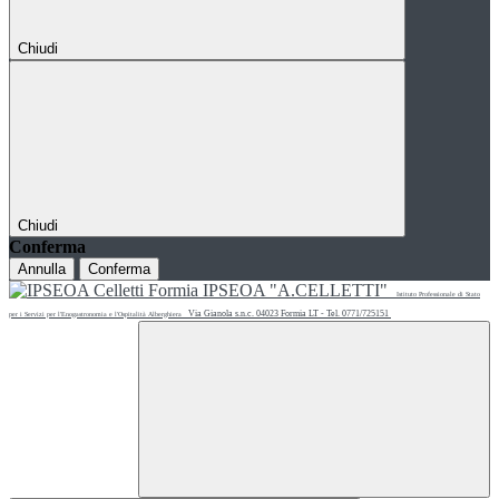
Chiudi
Chiudi
Conferma
Annulla
Conferma
IPSEOA "A.CELLETTI"
Istituto Professionale di Stato
Via Gianola s.n.c. 04023 Formia LT - Tel. 0771/725151
per i Servizi per l'Enogastronomia e l'Ospitalità Alberghiera