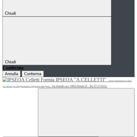
Chiudi
Chiudi
Conferma
Annulla
Conferma
IPSEOA "A.CELLETTI"
Istituto Professionale di Stato
Via Gianola s.n.c. 04023 Formia LT - Tel. 0771/725151
per i Servizi per l'Enogastronomia e l'Ospitalità Alberghiera