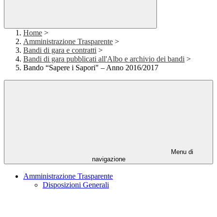
Home
>
Amministrazione Trasparente
>
Bandi di gara e contratti
>
Bandi di gara pubblicati all'Albo e archivio dei bandi
>
Bando “Sapere i Sapori" – Anno 2016/2017
Menu di
navigazione
Amministrazione Trasparente
Disposizioni Generali