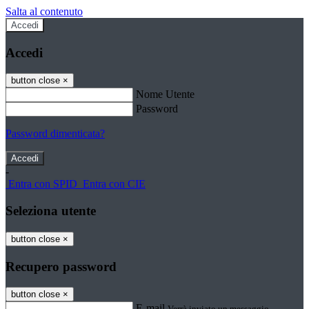
Salta al contenuto
Accedi
Accedi
button close
×
Nome Utente
Password
Password dimenticata?
-
Entra con SPID
Entra con CIE
Seleziona utente
button close
×
Recupero password
button close
×
E-mail
Verrà inviato un messaggio