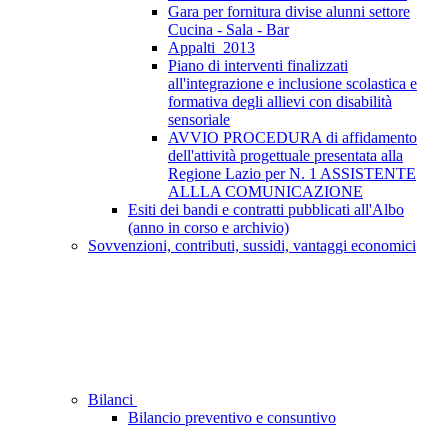
Gara per fornitura divise alunni settore
Cucina - Sala - Bar
Appalti_2013
Piano di interventi finalizzati
all'integrazione e inclusione scolastica e
formativa degli allievi con disabilità
sensoriale
AVVIO PROCEDURA di affidamento
dell'attività progettuale presentata alla
Regione Lazio per N. 1 ASSISTENTE
ALLLA COMUNICAZIONE
Esiti dei bandi e contratti pubblicati all'Albo
(anno in corso e archivio)
Sovvenzioni, contributi, sussidi, vantaggi economici
Bilanci
Bilancio preventivo e consuntivo