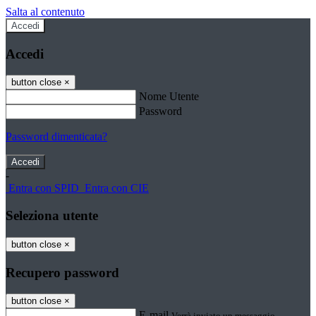
Salta al contenuto
Accedi
Accedi
button close
×
Nome Utente
Password
Password dimenticata?
-
Entra con SPID
Entra con CIE
Seleziona utente
button close
×
Recupero password
button close
×
E-mail
Verrà inviato un messaggio