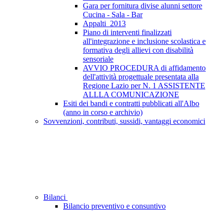
Gara per fornitura divise alunni settore
Cucina - Sala - Bar
Appalti_2013
Piano di interventi finalizzati
all'integrazione e inclusione scolastica e
formativa degli allievi con disabilità
sensoriale
AVVIO PROCEDURA di affidamento
dell'attività progettuale presentata alla
Regione Lazio per N. 1 ASSISTENTE
ALLLA COMUNICAZIONE
Esiti dei bandi e contratti pubblicati all'Albo
(anno in corso e archivio)
Sovvenzioni, contributi, sussidi, vantaggi economici
Bilanci
Bilancio preventivo e consuntivo