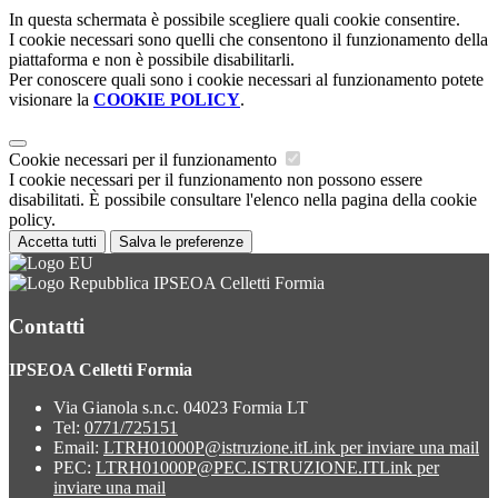
In questa schermata è possibile scegliere quali cookie consentire.
I cookie necessari sono quelli che consentono il funzionamento della
piattaforma e non è possibile disabilitarli.
Per conoscere quali sono i cookie necessari al funzionamento potete
visionare la
COOKIE POLICY
.
Cookie necessari per il funzionamento
I cookie necessari per il funzionamento non possono essere
disabilitati. È possibile consultare l'elenco nella pagina della cookie
policy.
Accetta tutti
Salva le preferenze
IPSEOA Celletti Formia
Contatti
IPSEOA Celletti Formia
Via Gianola s.n.c. 04023 Formia LT
Tel:
0771/725151
Email:
LTRH01000P@istruzione.it
Link per inviare una mail
PEC:
LTRH01000P@PEC.ISTRUZIONE.IT
Link per
inviare una mail