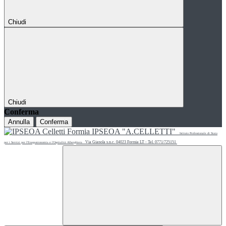
Chiudi
Chiudi
Conferma
Annulla
Conferma
IPSEOA "A.CELLETTI"
Istituto Professionale di Stato
Via Gianola s.n.c. 04023 Formia LT - Tel. 0771/725151
per i Servizi per l'Enogastronomia e l'Ospitalità Alberghiera