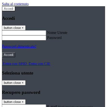
Salta al contenuto
Accedi
Accedi
button close
×
Nome Utente
Password
Password dimenticata?
-
Entra con SPID
Entra con CIE
Seleziona utente
button close
×
Recupero password
button close
×
E-mail
Verrà inviato un messaggio