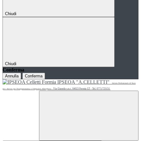
Chiudi
Chiudi
Conferma
Annulla
Conferma
IPSEOA "A.CELLETTI"
Istituto Professionale di Stato
Via Gianola s.n.c. 04023 Formia LT - Tel. 0771/725151
per i Servizi per l'Enogastronomia e l'Ospitalità Alberghiera