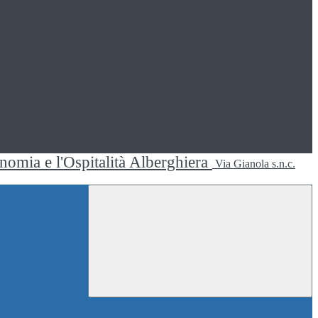
ronomia e l'Ospitalità Alberghiera
Via Gianola s.n.c.