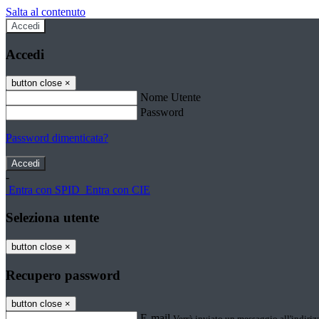
Salta al contenuto
Accedi
Accedi
button close
×
Nome Utente
Password
Password dimenticata?
-
Entra con SPID
Entra con CIE
Seleziona utente
button close
×
Recupero password
button close
×
E-mail
Verrà inviato un messaggio all'indirizz