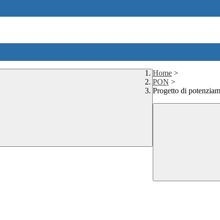
Home
>
PON
>
Progetto di potenzi