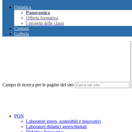
Didattica
Panoramica
Offerta formativa
I progetti delle classi
Contatti
Galleria
Campo di ricerca per le pagine del sito
PON
Laboratori green, sostenibili e innovativi
Laboratori didattici green/digitali
Didattica Innovativa