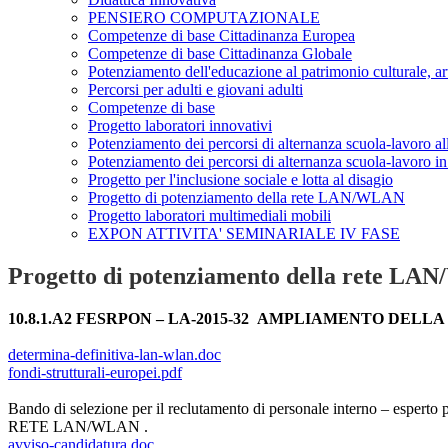
PENSIERO COMPUTAZIONALE
Competenze di base Cittadinanza Europea
Competenze di base Cittadinanza Globale
Potenziamento dell'educazione al patrimonio culturale, art
Percorsi per adulti e giovani adulti
Competenze di base
Progetto laboratori innovativi
Potenziamento dei percorsi di alternanza scuola-lavoro all
Potenziamento dei percorsi di alternanza scuola-lavoro in 
Progetto per l'inclusione sociale e lotta al disagio
Progetto di potenziamento della rete LAN/WLAN
Progetto laboratori multimediali mobili
EXPON ATTIVITA' SEMINARIALE IV FASE
Progetto di potenziamento della rete L
10.8.1.A2 FESRPON – LA-2015-32 AMPLIAMENTO DEL
determina-definitiva-lan-wlan.doc
fondi-strutturali-europei.pdf
B
ando di selezione per il reclutamento di personale interno 
RETE LAN/WLAN .
avviso-candidatura.doc