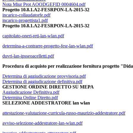
Nota Miur Prot AOODGEFID 0004604.pdf
Progetto 10.8.1.A2-FESRPON-LA-2015-32
incarico-collaudatorfe.pdf
incarico-progettista1.pdf
Progetto 10.8.1.A2-FESRPON-LA-2015-32
capitolato-oneri-reti-lan-wlan.pdf
determina-a-contrarre-progetto-fesr-lan-wlan.pdf
duvri-lan-ipsseoacelletti.pdf
Procedura di acquisto per realizzazione fornitura progetto "Didat
Determina di aggiudicazione provvisoria.pdf
Determina di aggiudicazione definitiva.pdf
GESTIONE ORDINE DIRETTO SU MEPA
Aggiudicazione Definitiva.pdf
Determina Ordine Diretto.pdf
SELEZIONE ADDESTRATORE lan wlan
attestazione-valutazione-curricula-russo-maurizio-addestratore.pdf
avviso-selezione-addestratore-lan-wlan.pdf