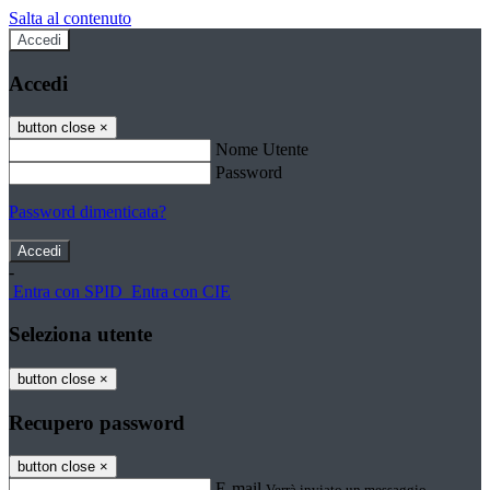
Salta al contenuto
Accedi
Accedi
button close
×
Nome Utente
Password
Password dimenticata?
-
Entra con SPID
Entra con CIE
Seleziona utente
button close
×
Recupero password
button close
×
E-mail
Verrà inviato un messaggio