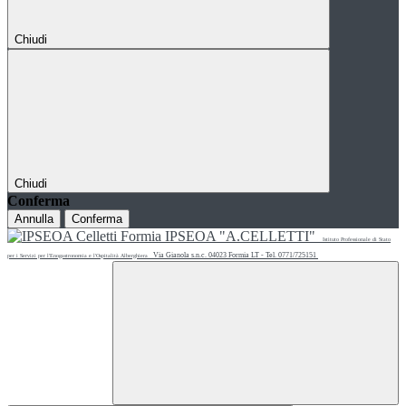
Chiudi
Chiudi
Conferma
Annulla
Conferma
IPSEOA "A.CELLETTI"
Istituto Professionale di Stato
Via Gianola s.n.c. 04023 Formia LT - Tel. 0771/725151
per i Servizi per l'Enogastronomia e l'Ospitalità Alberghiera