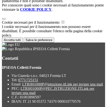
piattaforma e non è possibile disabilitarli.
Per conoscere quali sono i cookie necessari al funzionamento potete
visionare la
COOKIE POLICY
.
Cookie necessari per il funzionamento
I cookie necessari per il funzionamento non possono essere
disabilitati. È possibile consultare l'elenco nella pagina della cookie
policy.
Accetta tutti
Salva le preferenze
IPSEOA Celletti Formia
Contatti
IPSEOA Celletti Formia
Via Gianola s.n.c. 04023 Formia LT
Tel:
0771/725151
Email:
LTRH01000P@istruzione.it
Link per inviare una mail
PEC:
LTRH01000P@PEC.ISTRUZIONE.IT
Link per
inviare una mail
C.F.: 81003890597
IBAN: IT 21 M 05372 74370 000010770576