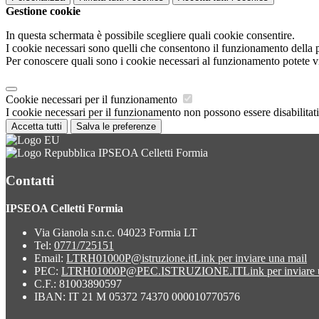
Gestione cookie
In questa schermata è possibile scegliere quali cookie consentire.
I cookie necessari sono quelli che consentono il funzionamento della pi
Per conoscere quali sono i cookie necessari al funzionamento potete v
Cookie necessari per il funzionamento
I cookie necessari per il funzionamento non possono essere disabilitati.
Accetta tutti
Salva le preferenze
IPSEOA Celletti Formia
Contatti
IPSEOA Celletti Formia
Via Gianola s.n.c. 04023 Formia LT
Tel:
0771/725151
Email:
LTRH01000P@istruzione.it
Link per inviare una mail
PEC:
LTRH01000P@PEC.ISTRUZIONE.IT
Link per inviare
C.F.: 81003890597
IBAN: IT 21 M 05372 74370 000010770576