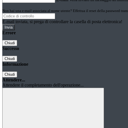
Non hai una e-mail associata al nome utente? Effettua il reset della password tram
E-mail inviata, si prega di controllare la casella di posta elettronica!
Errore
Chiudi
Successo
Chiudi
Informazione
Chiudi
Attendere...
Attendere il completamento dell'operazione...