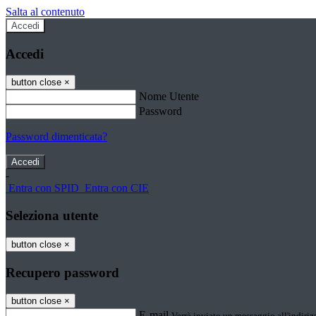
Salta al contenuto
Accedi
Accedi
button close
×
Nome Utente
Password
Password dimenticata?
-
Entra con SPID
Entra con CIE
Seleziona utente
button close
×
Recupero password
button close
×
E-mail
Verrà inviato un messaggio all'indirizz