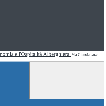
ronomia e l'Ospitalità Alberghiera
Via Gianola s.n.c.