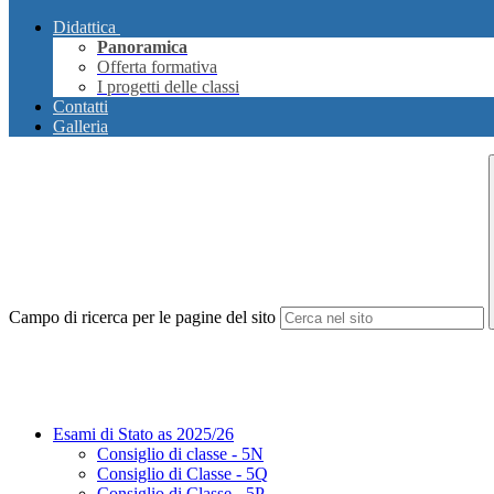
Didattica
Panoramica
Offerta formativa
I progetti delle classi
Contatti
Galleria
Campo di ricerca per le pagine del sito
Esami di Stato as 2025/26
Consiglio di classe - 5N
Consiglio di Classe - 5Q
Consiglio di Classe - 5P