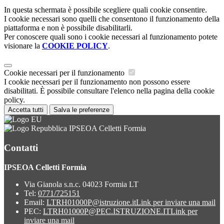
In questa schermata è possibile scegliere quali cookie consentire.
I cookie necessari sono quelli che consentono il funzionamento della
piattaforma e non è possibile disabilitarli.
Per conoscere quali sono i cookie necessari al funzionamento potete
visionare la
COOKIE POLICY
.
Cookie necessari per il funzionamento
I cookie necessari per il funzionamento non possono essere
disabilitati. È possibile consultare l'elenco nella pagina della cookie
policy.
Accetta tutti
Salva le preferenze
IPSEOA Celletti Formia
Contatti
IPSEOA Celletti Formia
Via Gianola s.n.c. 04023 Formia LT
Tel:
0771/725151
Email:
LTRH01000P@istruzione.it
Link per inviare una mail
PEC:
LTRH01000P@PEC.ISTRUZIONE.IT
Link per
inviare una mail