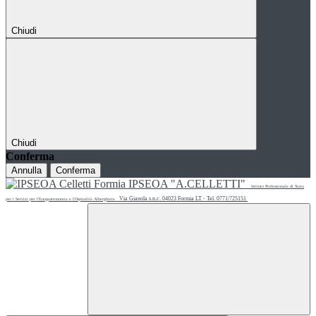
Chiudi
Chiudi
Conferma
Annulla
Conferma
IPSEOA "A.CELLETTI"
Istituto Professionale di Stato
Via Gianola s.n.c. 04023 Formia LT - Tel. 0771/725151
per i Servizi per l'Enogastronomia e l'Ospitalità Alberghiera