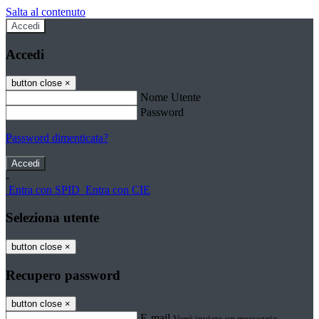
Salta al contenuto
Accedi
Accedi
button close
×
Nome Utente
Password
Password dimenticata?
-
Entra con SPID
Entra con CIE
Seleziona utente
button close
×
Recupero password
button close
×
E-mail
Verrà inviato un messaggio