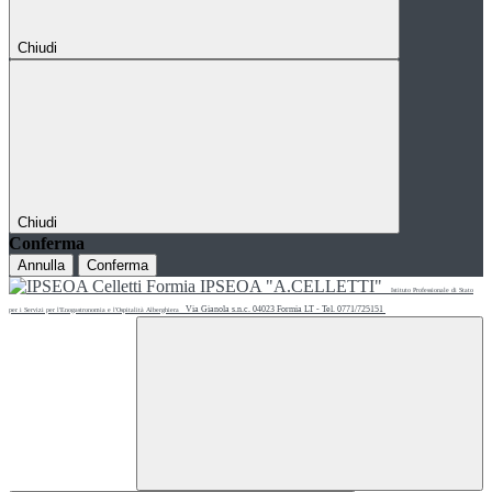
Chiudi
Chiudi
Conferma
Annulla
Conferma
IPSEOA "A.CELLETTI"
Istituto Professionale di Stato
Via Gianola s.n.c. 04023 Formia LT - Tel. 0771/725151
per i Servizi per l'Enogastronomia e l'Ospitalità Alberghiera