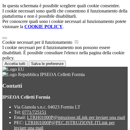
In questa schermata è possibile scegliere quali cookie consentire.
I cookie necessari sono quelli che consentono il funzionamento della
piattaforma e non è possibile disabilitarli.
Per conoscere quali sono i cookie necessari al funzionamento potete
visionare la
COOKIE POLICY
.
Cookie necessari per il funzionamento
I cookie necessari per il funzionamento non possono essere
disabilitati. È possibile consultare l'elenco nella pagina della cookie
policy.
Accetta tutti
Salva le preferenze
IPSEOA Celletti Formia
Contatti
IPSEOA Celletti Formia
Via Gianola s.n.c. 04023 Formia LT
Tel:
0771/725151
Email:
LTRH01000P@istruzione.it
Link per inviare una mail
PEC:
LTRH01000P@PEC.ISTRUZIONE.IT
Link per
inviare una mail