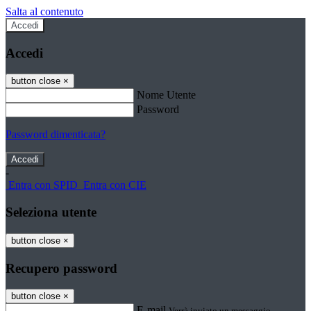
Salta al contenuto
Accedi
Accedi
button close
×
Nome Utente
Password
Password dimenticata?
-
Entra con SPID
Entra con CIE
Seleziona utente
button close
×
Recupero password
button close
×
E-mail
Verrà inviato un messaggio