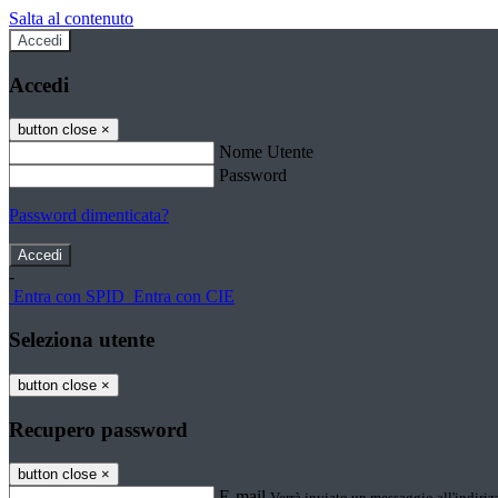
Salta al contenuto
Accedi
Accedi
button close
×
Nome Utente
Password
Password dimenticata?
-
Entra con SPID
Entra con CIE
Seleziona utente
button close
×
Recupero password
button close
×
E-mail
Verrà inviato un messaggio all'indirizz