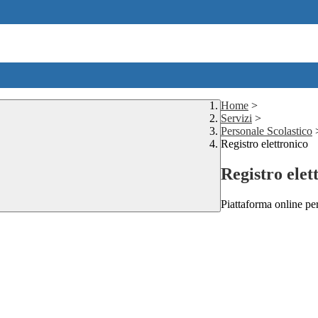
Home
>
Servizi
>
Personale Scolastico
Registro elettronico
Registro elet
Piattaforma online per