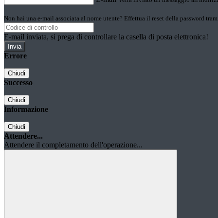
Non hai una e-mail associata al nome utente? Effettua il reset della password tram
E-mail inviata, si prega di controllare la casella di posta elettronica!
Errore
Chiudi
Successo
Chiudi
Informazione
Chiudi
Attendere...
Attendere il completamento dell'operazione...