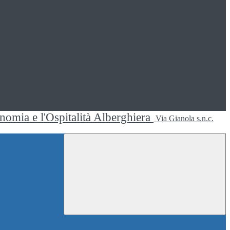
ronomia e l'Ospitalità Alberghiera
Via Gianola s.n.c.