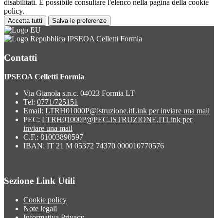
disabilitati. È possibile consultare l'elenco nella pagina della cookie
policy.
Accetta tutti
Salva le preferenze
IPSEOA Celletti Formia
Contatti
IPSEOA Celletti Formia
Via Gianola s.n.c. 04023 Formia LT
Tel:
0771/725151
Email:
LTRH01000P@istruzione.it
Link per inviare una mail
PEC:
LTRH01000P@PEC.ISTRUZIONE.IT
Link per
inviare una mail
C.F.: 81003890597
IBAN: IT 21 M 05372 74370 000010770576
Sezione Link Utili
Cookie policy
Note legali
Informativa Privacy