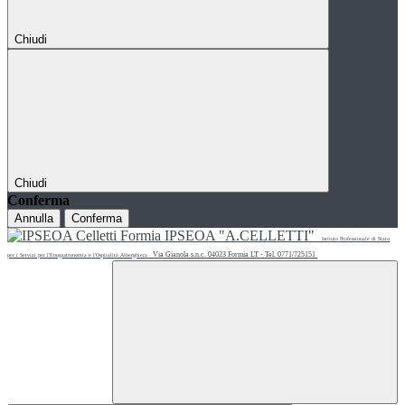
Chiudi
Chiudi
Conferma
Annulla
Conferma
IPSEOA "A.CELLETTI"
Istituto Professionale di Stato
Via Gianola s.n.c. 04023 Formia LT - Tel. 0771/725151
per i Servizi per l'Enogastronomia e l'Ospitalità Alberghiera