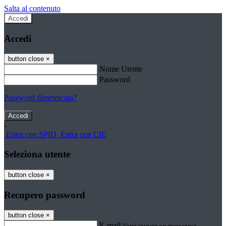
Salta al contenuto
Accedi
Accedi
button close
×
Nome Utente
Password
Password dimenticata?
-
Entra con SPID
Entra con CIE
Seleziona utente
button close
×
Recupero password
button close
×
E-mail
Verrà inviato un messaggio