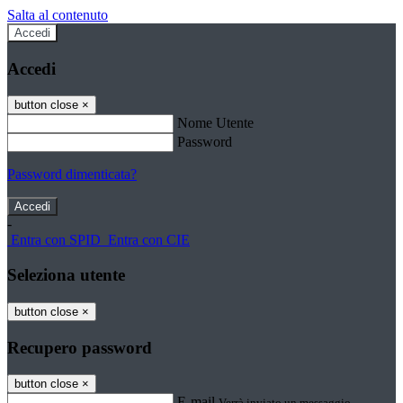
Salta al contenuto
Accedi
Accedi
button close
×
Nome Utente
Password
Password dimenticata?
-
Entra con SPID
Entra con CIE
Seleziona utente
button close
×
Recupero password
button close
×
E-mail
Verrà inviato un messaggio