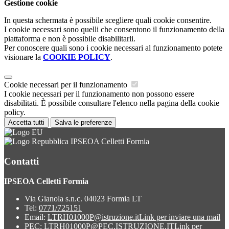
Gestione cookie
In questa schermata è possibile scegliere quali cookie consentire.
I cookie necessari sono quelli che consentono il funzionamento della
piattaforma e non è possibile disabilitarli.
Per conoscere quali sono i cookie necessari al funzionamento potete
visionare la
COOKIE POLICY
.
Cookie necessari per il funzionamento
I cookie necessari per il funzionamento non possono essere
disabilitati. È possibile consultare l'elenco nella pagina della cookie
policy.
Accetta tutti
Salva le preferenze
IPSEOA Celletti Formia
Contatti
IPSEOA Celletti Formia
Via Gianola s.n.c. 04023 Formia LT
Tel:
0771/725151
Email:
LTRH01000P@istruzione.it
Link per inviare una mail
PEC:
LTRH01000P@PEC.ISTRUZIONE.IT
Link per