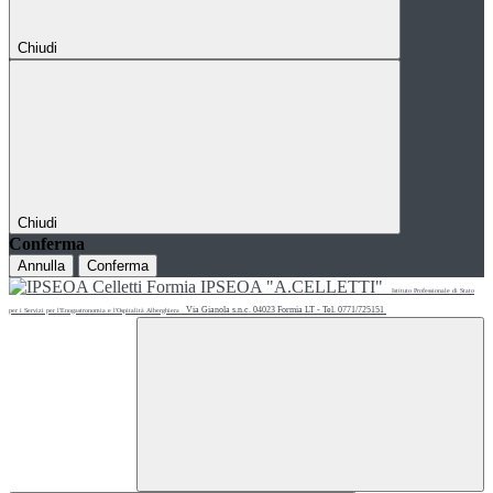
Chiudi
Chiudi
Conferma
Annulla
Conferma
IPSEOA "A.CELLETTI"
Istituto Professionale di Stato
Via Gianola s.n.c. 04023 Formia LT - Tel. 0771/725151
per i Servizi per l'Enogastronomia e l'Ospitalità Alberghiera