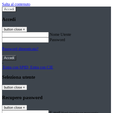
Salta al contenuto
Accedi
Accedi
button close
×
Nome Utente
Password
Password dimenticata?
-
Entra con SPID
Entra con CIE
Seleziona utente
button close
×
Recupero password
button close
×
E-mail
Verrà inviato un messaggio