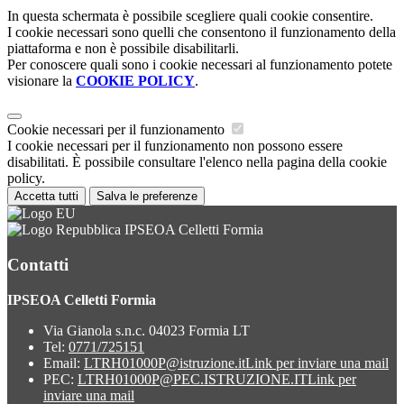
In questa schermata è possibile scegliere quali cookie consentire.
I cookie necessari sono quelli che consentono il funzionamento della
piattaforma e non è possibile disabilitarli.
Per conoscere quali sono i cookie necessari al funzionamento potete
visionare la
COOKIE POLICY
.
Cookie necessari per il funzionamento
I cookie necessari per il funzionamento non possono essere
disabilitati. È possibile consultare l'elenco nella pagina della cookie
policy.
Accetta tutti
Salva le preferenze
IPSEOA Celletti Formia
Contatti
IPSEOA Celletti Formia
Via Gianola s.n.c. 04023 Formia LT
Tel:
0771/725151
Email:
LTRH01000P@istruzione.it
Link per inviare una mail
PEC:
LTRH01000P@PEC.ISTRUZIONE.IT
Link per
inviare una mail