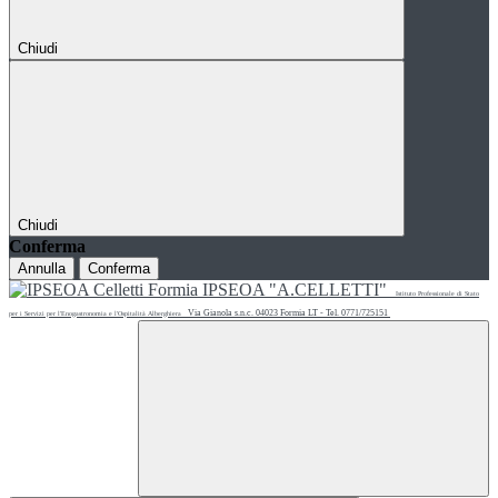
Chiudi
Chiudi
Conferma
Annulla
Conferma
IPSEOA "A.CELLETTI"
Istituto Professionale di Stato
Via Gianola s.n.c. 04023 Formia LT - Tel. 0771/725151
per i Servizi per l'Enogastronomia e l'Ospitalità Alberghiera