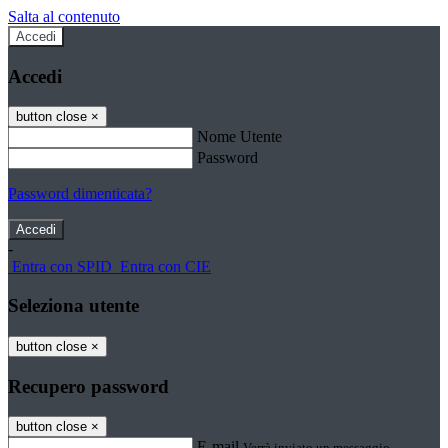
Salta al contenuto
Accedi
Accedi
button close
×
Nome Utente
Password
Password dimenticata?
-
Entra con SPID
Entra con CIE
Seleziona utente
button close
×
Recupero password
button close
×
E-mail
Verrà inviato un messaggio