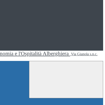
ronomia e l'Ospitalità Alberghiera
Via Gianola s.n.c.