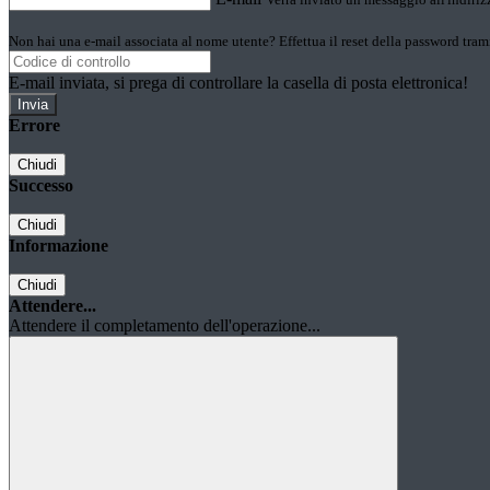
Non hai una e-mail associata al nome utente? Effettua il reset della password tram
E-mail inviata, si prega di controllare la casella di posta elettronica!
Errore
Chiudi
Successo
Chiudi
Informazione
Chiudi
Attendere...
Attendere il completamento dell'operazione...