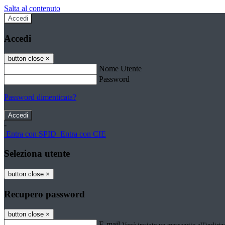
Salta al contenuto
Accedi
Accedi
button close
×
Nome Utente
Password
Password dimenticata?
-
Entra con SPID
Entra con CIE
Seleziona utente
button close
×
Recupero password
button close
×
E-mail
Verrà inviato un messaggio all'indirizz