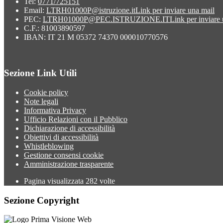
Tel:
0771/725151
Email:
LTRH01000P@istruzione.it
Link per inviare una mail
PEC:
LTRH01000P@PEC.ISTRUZIONE.IT
Link per inviare
C.F.: 81003890597
IBAN: IT 21 M 05372 74370 000010770576
Sezione Link Utili
Cookie policy
Note legali
Informativa Privacy
Ufficio Relazioni con il Pubblico
Dichiarazione di accessibilità
Obiettivi di accessibilità
Whistleblowing
Gestione consensi cookie
Amministrazione trasparente
Pagina visualizzata
282
volte
Sezione Copyright