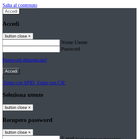
Salta al contenuto
Accedi
Accedi
button close
×
Nome Utente
Password
Password dimenticata?
-
Entra con SPID
Entra con CIE
Seleziona utente
button close
×
Recupero password
button close
×
E-mail
Verrà inviato un messaggio