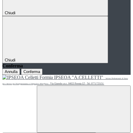
Chiudi
Chiudi
Conferma
Annulla
Conferma
IPSEOA "A.CELLETTI"
Istituto Professionale di Stato
Via Gianola s.n.c. 04023 Formia LT - Tel. 0771/725151
per i Servizi per l'Enogastronomia e l'Ospitalità Alberghiera