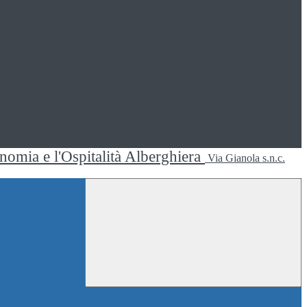
ronomia e l'Ospitalità Alberghiera
Via Gianola s.n.c.