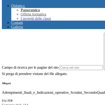
Didattica
Panoramica
Offerta formativa
I progetti delle classi
Contatti
Galleria
Campo di ricerca per le pagine del sito
Si prega di prendere visione del file allegato.
Allegati
Adempimenti_finali_e_Indicazioni_operative_Scrutini_SecondoQua
File PDF
Contatore click: 114