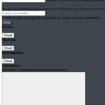
Non hai una e-mail associata al nome utente? Effettua il reset della password tram
E-mail inviata, si prega di controllare la casella di posta elettronica!
Errore
Chiudi
Successo
Chiudi
Informazione
Chiudi
Attendere...
Attendere il completamento dell'operazione...