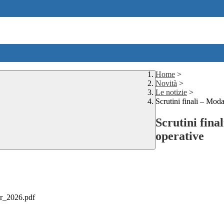
Home
>
Novità
>
Le notizie
>
Scrutini finali – Moda
Scrutini fina
operative
dr_2026.pdf