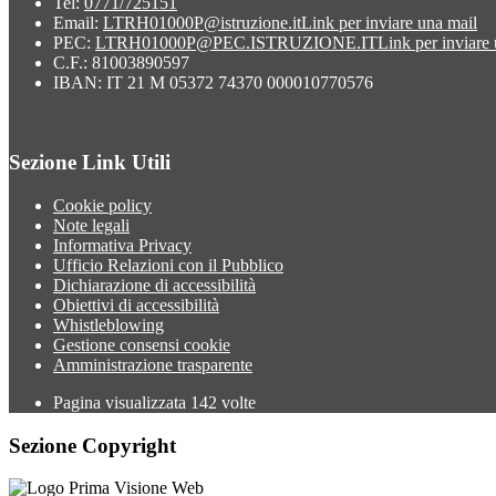
Tel:
0771/725151
Email:
LTRH01000P@istruzione.it
Link per inviare una mail
PEC:
LTRH01000P@PEC.ISTRUZIONE.IT
Link per inviare
C.F.: 81003890597
IBAN: IT 21 M 05372 74370 000010770576
Sezione Link Utili
Cookie policy
Note legali
Informativa Privacy
Ufficio Relazioni con il Pubblico
Dichiarazione di accessibilità
Obiettivi di accessibilità
Whistleblowing
Gestione consensi cookie
Amministrazione trasparente
Pagina visualizzata
142
volte
Sezione Copyright