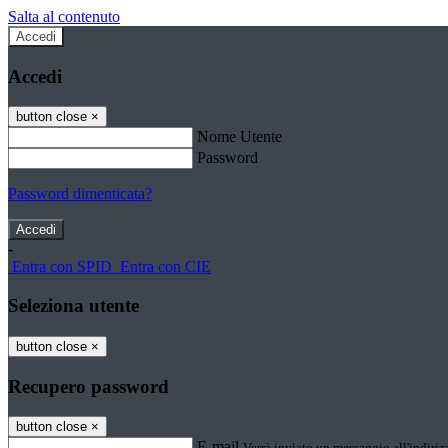
Salta al contenuto
Accedi
Accedi
button close
×
Nome Utente
Password
Password dimenticata?
-
Entra con SPID
Entra con CIE
Seleziona utente
button close
×
Recupero password
button close
×
E-mail
Verrà inviato un messaggio all'indirizz