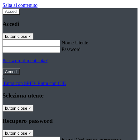
Salta al contenuto
Accedi
Accedi
button close
×
Nome Utente
Password
Password dimenticata?
-
Entra con SPID
Entra con CIE
Seleziona utente
button close
×
Recupero password
button close
×
E-mail
Verrà inviato un messaggio