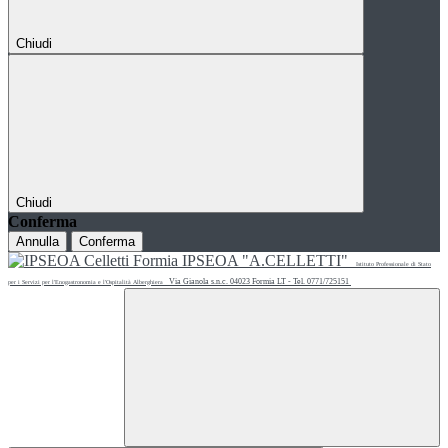
Chiudi
Chiudi
Conferma
Annulla
Conferma
IPSEOA "A.CELLETTI"
Istituto Professionale di Stato
Via Gianola s.n.c. 04023 Formia LT - Tel. 0771/725151
per i Servizi per l'Enogastronomia e l'Ospitalità Alberghiera