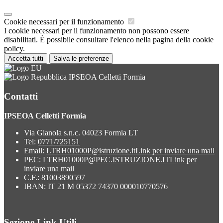
Cookie necessari per il funzionamento
I cookie necessari per il funzionamento non possono essere
disabilitati. È possibile consultare l'elenco nella pagina della cookie
policy.
Accetta tutti
Salva le preferenze
IPSEOA Celletti Formia
Contatti
IPSEOA Celletti Formia
Via Gianola s.n.c. 04023 Formia LT
Tel:
0771/725151
Email:
LTRH01000P@istruzione.it
Link per inviare una mail
PEC:
LTRH01000P@PEC.ISTRUZIONE.IT
Link per
inviare una mail
C.F.: 81003890597
IBAN: IT 21 M 05372 74370 000010770576
Sezione Link Utili