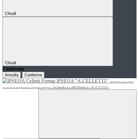
Chiudi
Chiudi
Conferma
Annulla
Conferma
IPSEOA "A.CELLETTI"
Istituto Professionale di Stato
Via Gianola s.n.c. 04023 Formia LT - Tel. 0771/725151
per i Servizi per l'Enogastronomia e l'Ospitalità Alberghiera