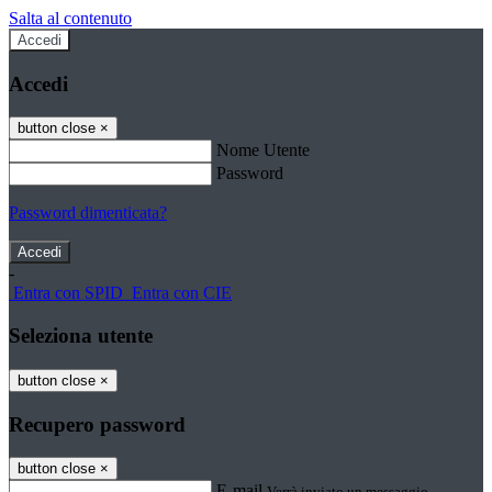
Salta al contenuto
Accedi
Accedi
button close
×
Nome Utente
Password
Password dimenticata?
-
Entra con SPID
Entra con CIE
Seleziona utente
button close
×
Recupero password
button close
×
E-mail
Verrà inviato un messaggio