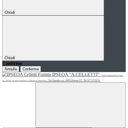
Chiudi
Chiudi
Conferma
Annulla
Conferma
IPSEOA "A.CELLETTI"
Istituto Professionale di Stato
Via Gianola s.n.c. 04023 Formia LT - Tel. 0771/725151
per i Servizi per l'Enogastronomia e l'Ospitalità Alberghiera