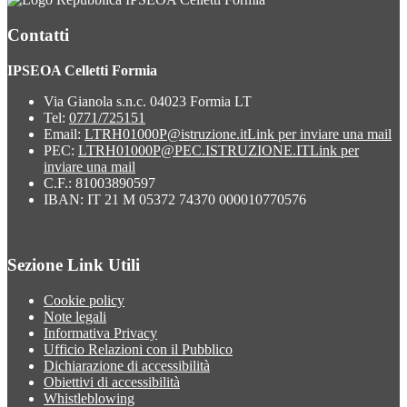
Contatti
IPSEOA Celletti Formia
Via Gianola s.n.c. 04023 Formia LT
Tel:
0771/725151
Email:
LTRH01000P@istruzione.it
Link per inviare una mail
PEC:
LTRH01000P@PEC.ISTRUZIONE.IT
Link per
inviare una mail
C.F.: 81003890597
IBAN: IT 21 M 05372 74370 000010770576
Sezione Link Utili
Cookie policy
Note legali
Informativa Privacy
Ufficio Relazioni con il Pubblico
Dichiarazione di accessibilità
Obiettivi di accessibilità
Whistleblowing