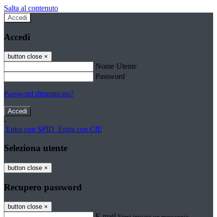
Salta al contenuto
Accedi
Accedi
button close
×
Nome Utente
Password
Password dimenticata?
-
Entra con SPID
Entra con CIE
Seleziona utente
button close
×
Recupero password
button close
×
E-mail
Verrà inviato un messaggio