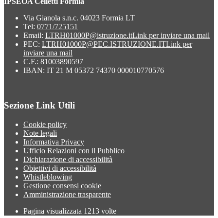
IPSEOA Celletti Formia
Via Gianola s.n.c. 04023 Formia LT
Tel:
0771/725151
Email:
LTRH01000P@istruzione.it
Link per inviare una mail
PEC:
LTRH01000P@PEC.ISTRUZIONE.IT
Link per
inviare una mail
C.F.: 81003890597
IBAN: IT 21 M 05372 74370 000010770576
Sezione Link Utili
Cookie policy
Note legali
Informativa Privacy
Ufficio Relazioni con il Pubblico
Dichiarazione di accessibilità
Obiettivi di accessibilità
Whistleblowing
Gestione consensi cookie
Amministrazione trasparente
Pagina visualizzata
1213
volte