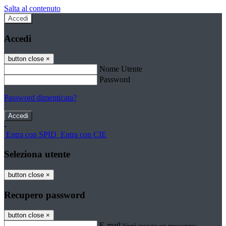
Salta al contenuto
Accedi
Accedi
button close
×
Nome Utente
Password
Password dimenticata?
-
Entra con SPID
Entra con CIE
Seleziona utente
button close
×
Recupero password
button close
×
E-mail
Verrà inviato un messaggio