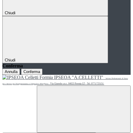
Chiudi
Chiudi
Conferma
Annulla
Conferma
IPSEOA "A.CELLETTI"
Istituto Professionale di Stato
Via Gianola s.n.c. 04023 Formia LT - Tel. 0771/725151
per i Servizi per l'Enogastronomia e l'Ospitalità Alberghiera