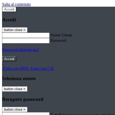
Salta al contenuto
Accedi
Accedi
button close
×
Nome Utente
Password
Password dimenticata?
-
Entra con SPID
Entra con CIE
Seleziona utente
button close
×
Recupero password
button close
×
E-mail
Verrà inviato un messaggio all'indirizz