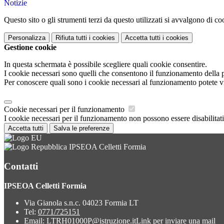
Notizie
Questo sito o gli strumenti terzi da questo utilizzati si avvalgono di coo
Personalizza
Rifiuta tutti
i cookies
Accetta tutti
i cookies
Gestione cookie
In questa schermata è possibile scegliere quali cookie consentire.
I cookie necessari sono quelli che consentono il funzionamento della pi
Per conoscere quali sono i cookie necessari al funzionamento potete v
Cookie necessari per il funzionamento
I cookie necessari per il funzionamento non possono essere disabilitati.
Accetta tutti
Salva le preferenze
IPSEOA Celletti Formia
Contatti
IPSEOA Celletti Formia
Via Gianola s.n.c. 04023 Formia LT
Tel:
0771/725151
Email:
LTRH01000P@istruzione.it
Link per inviare una mail