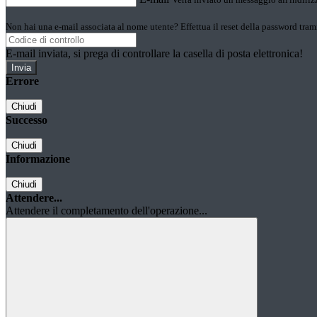
Non hai una e-mail associata al nome utente? Effettua il reset della password tram
E-mail inviata, si prega di controllare la casella di posta elettronica!
Errore
Chiudi
Successo
Chiudi
Informazione
Chiudi
Attendere...
Attendere il completamento dell'operazione...