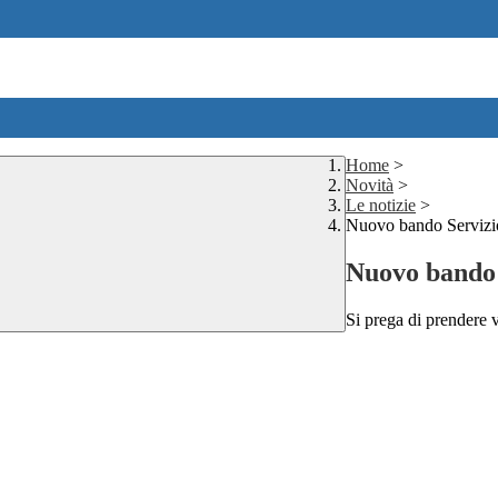
Home
>
Novità
>
Le notizie
>
Nuovo bando Servizio
Nuovo bando 
Si prega di prendere v