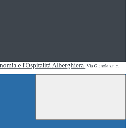
ronomia e l'Ospitalità Alberghiera
Via Gianola s.n.c.