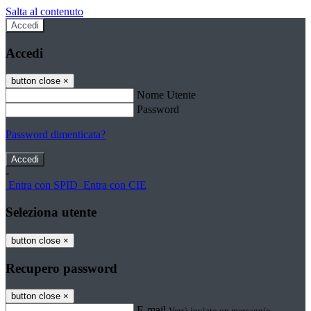
Salta al contenuto
Accedi
Accedi
button close
×
Nome Utente
Password
Password dimenticata?
-
Entra con SPID
Entra con CIE
Seleziona utente
button close
×
Recupero password
button close
×
E-mail
Verrà inviato un messaggio