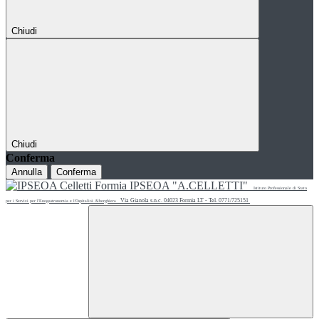
Chiudi
Chiudi
Conferma
Annulla
Conferma
IPSEOA "A.CELLETTI"
Istituto Professionale di Stato
Via Gianola s.n.c. 04023 Formia LT - Tel. 0771/725151
per i Servizi per l'Enogastronomia e l'Ospitalità Alberghiera