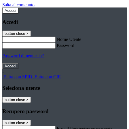
Salta al contenuto
Accedi
Accedi
button close
×
Nome Utente
Password
Password dimenticata?
-
Entra con SPID
Entra con CIE
Seleziona utente
button close
×
Recupero password
button close
×
E-mail
Verrà inviato un messaggio