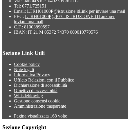
Via Gianola s.n.c. 04023 Formia LT
Tel:
0771/725151
Email:
LTRH01000P@istruzione.it
Link per inviare una mail
PEC:
LTRH01000P@PEC.ISTRUZIONE.IT
Link per
inviare una mail
C.F.: 81003890597
IBAN: IT 21 M 05372 74370 000010770576
Sezione Link Utili
Cookie policy
Note legali
Informativa Privacy
Ufficio Relazioni con il Pubblico
Dichiarazione di accessibilità
Obiettivi di accessibilità
Whistleblowing
Gestione consensi cookie
Amministrazione trasparente
Pagina visualizzata
168
volte
Sezione Copyright