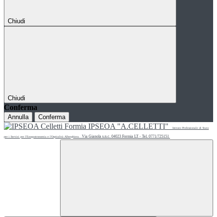
Chiudi
Chiudi
Conferma
Annulla
Conferma
IPSEOA "A.CELLETTI"
Istituto Professionale di Stato
Via Gianola s.n.c. 04023 Formia LT - Tel. 0771/725151
per i Servizi per l'Enogastronomia e l'Ospitalità Alberghiera