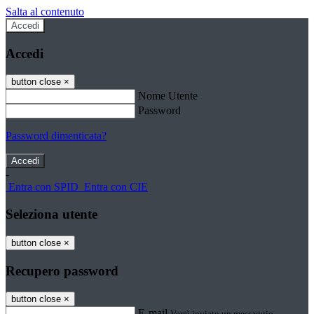
Salta al contenuto
Accedi
Accedi
button close
×
Nome Utente
Password
Password dimenticata?
-
Entra con SPID
Entra con CIE
Seleziona utente
button close
×
Recupero password
button close
×
E-mail
Verrà inviato un messaggio