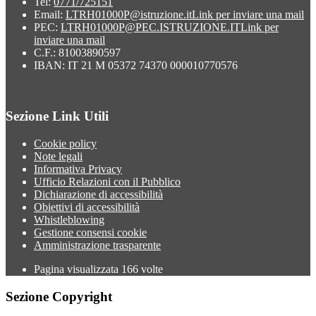
Tel:
0771/725151
Email:
LTRH01000P@istruzione.it
Link per inviare una mail
PEC:
LTRH01000P@PEC.ISTRUZIONE.IT
Link per
inviare una mail
C.F.: 81003890597
IBAN: IT 21 M 05372 74370 000010770576
Sezione Link Utili
Cookie policy
Note legali
Informativa Privacy
Ufficio Relazioni con il Pubblico
Dichiarazione di accessibilità
Obiettivi di accessibilità
Whistleblowing
Gestione consensi cookie
Amministrazione trasparente
Pagina visualizzata
166
volte
Sezione Copyright