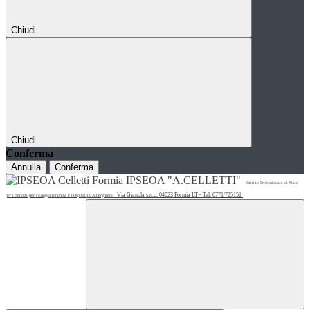
Chiudi
Chiudi
Conferma
Annulla
Conferma
IPSEOA "A.CELLETTI"
Istituto Professionale di Stato
Via Gianola s.n.c. 04023 Formia LT - Tel. 0771/725151
per i Servizi per l'Enogastronomia e l'Ospitalità Alberghiera