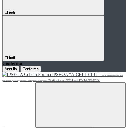
Chiudi
Chiudi
Conferma
Annulla
Conferma
IPSEOA "A.CELLETTI"
Istituto Professionale di Stato
Via Gianola s.n.c. 04023 Formia LT - Tel. 0771/725151
per i Servizi per l'Enogastronomia e l'Ospitalità Alberghiera