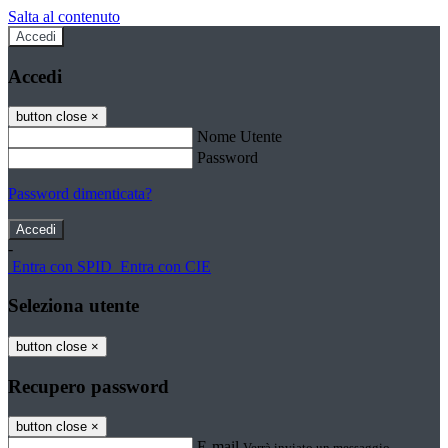
Salta al contenuto
Accedi
Accedi
button close
×
Nome Utente
Password
Password dimenticata?
-
Entra con SPID
Entra con CIE
Seleziona utente
button close
×
Recupero password
button close
×
E-mail
Verrà inviato un messaggio