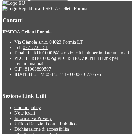
IPSEOA Celletti Formia
Contatti
IPSEOA Celletti Formia
Via Gianola s.n.c. 04023 Formia LT
Tel:
0771/725151
Email:
LTRH01000P@istruzione.it
Link per inviare una mail
PEC:
LTRH01000P@PEC.ISTRUZIONE.IT
Link per
inviare una mail
C.F.: 81003890597
IBAN: IT 21 M 05372 74370 000010770576
Sezione Link Utili
Cookie policy
Note legali
Informativa Privacy
Ufficio Relazioni con il Pubblico
Dichiarazione di accessibilità