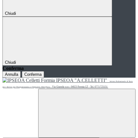
Chiudi
Chiudi
Conferma
Annulla
Conferma
IPSEOA "A.CELLETTI"
Istituto Professionale di Stato
Via Gianola s.n.c. 04023 Formia LT - Tel. 0771/725151
per i Servizi per l'Enogastronomia e l'Ospitalità Alberghiera