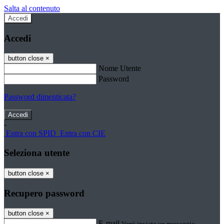
Salta al contenuto
Accedi
Accedi
button close
×
Nome Utente
Password
Password dimenticata?
-
Entra con SPID
Entra con CIE
Seleziona utente
button close
×
Recupero password
button close
×
E-mail
Verrà inviato un messaggio