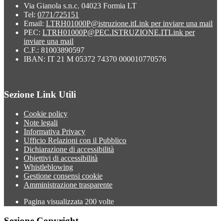
Via Gianola s.n.c. 04023 Formia LT
Tel:
0771/725151
Email:
LTRH01000P@istruzione.it
Link per inviare una mail
PEC:
LTRH01000P@PEC.ISTRUZIONE.IT
Link per
inviare una mail
C.F.: 81003890597
IBAN: IT 21 M 05372 74370 000010770576
Sezione Link Utili
Cookie policy
Note legali
Informativa Privacy
Ufficio Relazioni con il Pubblico
Dichiarazione di accessibilità
Obiettivi di accessibilità
Whistleblowing
Gestione consensi cookie
Amministrazione trasparente
Pagina visualizzata
200
volte
Sezione Copyright