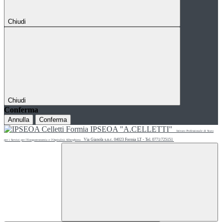
Chiudi
Chiudi
Conferma
Annulla
Conferma
IPSEOA "A.CELLETTI"
Istituto Professionale di Stato
Via Gianola s.n.c. 04023 Formia LT - Tel. 0771/725151
per i Servizi per l'Enogastronomia e l'Ospitalità Alberghiera