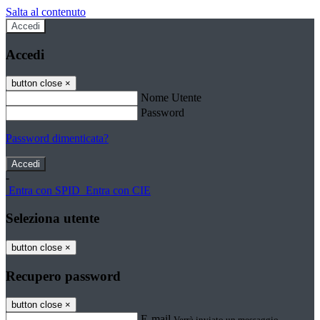
Salta al contenuto
Accedi
Accedi
button close
×
Nome Utente
Password
Password dimenticata?
-
Entra con SPID
Entra con CIE
Seleziona utente
button close
×
Recupero password
button close
×
E-mail
Verrà inviato un messaggio