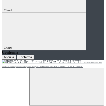
Chiudi
Chiudi
Conferma
Annulla
Conferma
IPSEOA "A.CELLETTI"
Istituto Professionale di Stato
Via Gianola s.n.c. 04023 Formia LT - Tel. 0771/725151
per i Servizi per l'Enogastronomia e l'Ospitalità Alberghiera