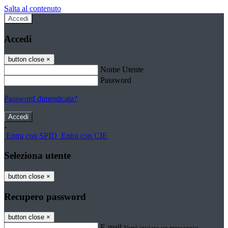
Salta al contenuto
Accedi
Accedi
button close
×
Nome Utente
Password
Password dimenticata?
-
Entra con SPID
Entra con CIE
Seleziona utente
button close
×
Recupero password
button close
×
E-mail
Verrà inviato un messaggio