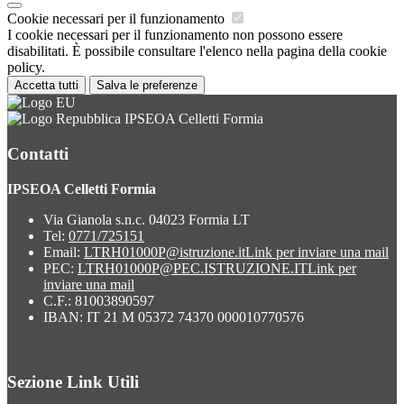
Cookie necessari per il funzionamento
I cookie necessari per il funzionamento non possono essere
disabilitati. È possibile consultare l'elenco nella pagina della cookie
policy.
Accetta tutti
Salva le preferenze
IPSEOA Celletti Formia
Contatti
IPSEOA Celletti Formia
Via Gianola s.n.c. 04023 Formia LT
Tel:
0771/725151
Email:
LTRH01000P@istruzione.it
Link per inviare una mail
PEC:
LTRH01000P@PEC.ISTRUZIONE.IT
Link per
inviare una mail
C.F.: 81003890597
IBAN: IT 21 M 05372 74370 000010770576
Sezione Link Utili