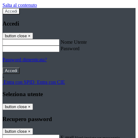
Salta al contenuto
Accedi
Accedi
button close
×
Nome Utente
Password
Password dimenticata?
-
Entra con SPID
Entra con CIE
Seleziona utente
button close
×
Recupero password
button close
×
E-mail
Verrà inviato un messaggio