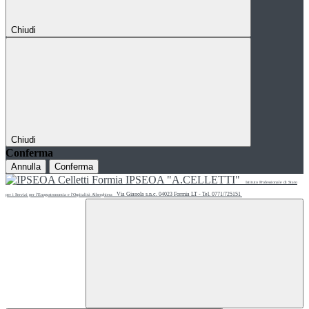
Chiudi
Chiudi
Conferma
Annulla
Conferma
IPSEOA "A.CELLETTI"
Istituto Professionale di Stato
Via Gianola s.n.c. 04023 Formia LT - Tel. 0771/725151
per i Servizi per l'Enogastronomia e l'Ospitalità Alberghiera