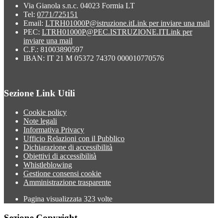
Via Gianola s.n.c. 04023 Formia LT
Tel:
0771/725151
Email:
LTRH01000P@istruzione.it
Link per inviare una mail
PEC:
LTRH01000P@PEC.ISTRUZIONE.IT
Link per
inviare una mail
C.F.: 81003890597
IBAN: IT 21 M 05372 74370 000010770576
Sezione Link Utili
Cookie policy
Note legali
Informativa Privacy
Ufficio Relazioni con il Pubblico
Dichiarazione di accessibilità
Obiettivi di accessibilità
Whistleblowing
Gestione consensi cookie
Amministrazione trasparente
Pagina visualizzata
323
volte
Sezione Copyright