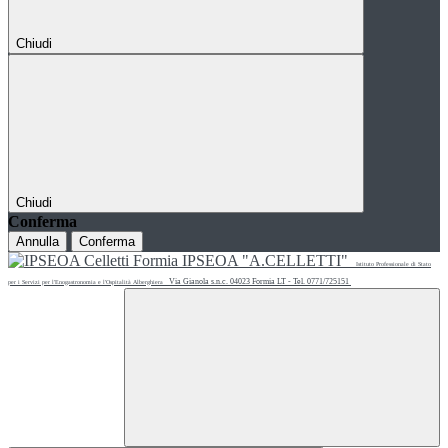
Chiudi
Chiudi
Conferma
Annulla
Conferma
IPSEOA "A.CELLETTI"
Istituto Professionale di Stato
Via Gianola s.n.c. 04023 Formia LT - Tel. 0771/725151
per i Servizi per l'Enogastronomia e l'Ospitalità Alberghiera