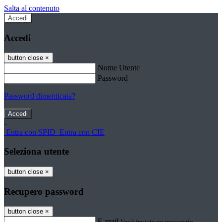
Salta al contenuto
Accedi
Accedi
button close
×
Nome Utente
Password
Password dimenticata?
-
Entra con SPID
Entra con CIE
Seleziona utente
button close
×
Recupero password
button close
×
E-mail
Verrà inviato un messaggio