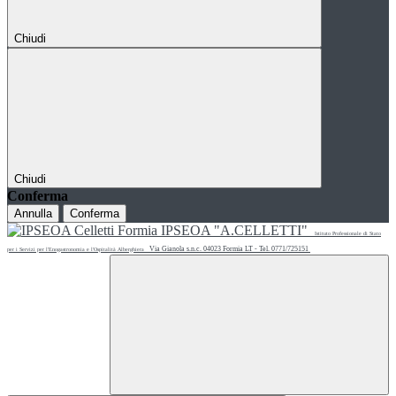
Chiudi
Chiudi
Conferma
Annulla
Conferma
IPSEOA "A.CELLETTI"
Istituto Professionale di Stato
Via Gianola s.n.c. 04023 Formia LT - Tel. 0771/725151
per i Servizi per l'Enogastronomia e l'Ospitalità Alberghiera