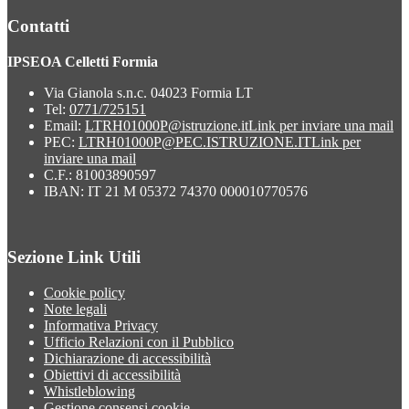
Contatti
IPSEOA Celletti Formia
Via Gianola s.n.c. 04023 Formia LT
Tel:
0771/725151
Email:
LTRH01000P@istruzione.it
Link per inviare una mail
PEC:
LTRH01000P@PEC.ISTRUZIONE.IT
Link per
inviare una mail
C.F.: 81003890597
IBAN: IT 21 M 05372 74370 000010770576
Sezione Link Utili
Cookie policy
Note legali
Informativa Privacy
Ufficio Relazioni con il Pubblico
Dichiarazione di accessibilità
Obiettivi di accessibilità
Whistleblowing
Gestione consensi cookie