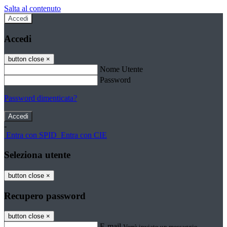
Salta al contenuto
Accedi
Accedi
button close
×
Nome Utente
Password
Password dimenticata?
-
Entra con SPID
Entra con CIE
Seleziona utente
button close
×
Recupero password
button close
×
E-mail
Verrà inviato un messaggio