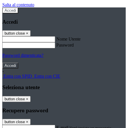
Salta al contenuto
Accedi
Accedi
button close
×
Nome Utente
Password
Password dimenticata?
-
Entra con SPID
Entra con CIE
Seleziona utente
button close
×
Recupero password
button close
×
E-mail
Verrà inviato un messaggio