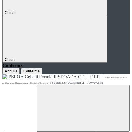
Chiudi
Chiudi
Conferma
Annulla
Conferma
IPSEOA "A.CELLETTI"
Istituto Professionale di Stato
Via Gianola s.n.c. 04023 Formia LT - Tel. 0771/725151
per i Servizi per l'Enogastronomia e l'Ospitalità Alberghiera