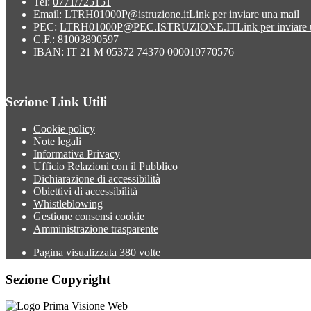
Tel:
0771/725151
Email:
LTRH01000P@istruzione.it
Link per inviare una mail
PEC:
LTRH01000P@PEC.ISTRUZIONE.IT
Link per inviare
C.F.: 81003890597
IBAN: IT 21 M 05372 74370 000010770576
Sezione Link Utili
Cookie policy
Note legali
Informativa Privacy
Ufficio Relazioni con il Pubblico
Dichiarazione di accessibilità
Obiettivi di accessibilità
Whistleblowing
Gestione consensi cookie
Amministrazione trasparente
Pagina visualizzata
380
volte
Sezione Copyright