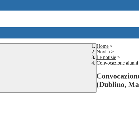
Home
>
Novità
>
Le notizie
>
Convocazione alunni 
Convocazione
(Dublino, Mal