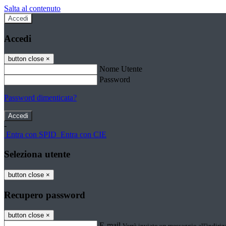
Salta al contenuto
Accedi
Accedi
button close
×
Nome Utente
Password
Password dimenticata?
-
Entra con SPID
Entra con CIE
Seleziona utente
button close
×
Recupero password
button close
×
E-mail
Verrà inviato un messaggio all'indirizz