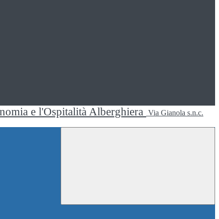
ronomia e l'Ospitalità Alberghiera
Via Gianola s.n.c.