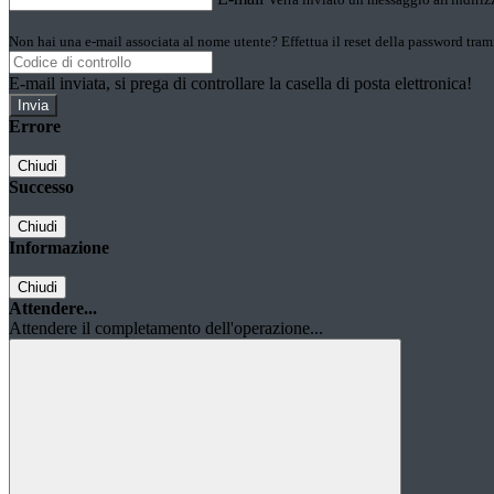
Non hai una e-mail associata al nome utente? Effettua il reset della password tram
E-mail inviata, si prega di controllare la casella di posta elettronica!
Errore
Chiudi
Successo
Chiudi
Informazione
Chiudi
Attendere...
Attendere il completamento dell'operazione...