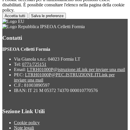
disabilitati. È possibile consultare l'elenco nella pagina della cookie
policy.
Accetta tutti
Salva le preferenze
IPSEOA Celletti Formia
Contatti
IPSEOA Celletti Formia
Via Gianola s.n.c. 04023 Formia LT
Tel:
0771/725151
Email:
LTRH01000P@istruzione.it
Link per inviare una mail
PEC:
LTRH01000P@PEC.ISTRUZIONE.IT
Link per
inviare una mail
C.F.: 81003890597
IBAN: IT 21 M 05372 74370 000010770576
Sezione Link Utili
Cookie policy
Note legali