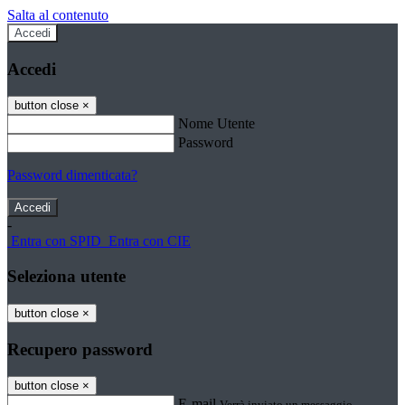
Salta al contenuto
Accedi
Accedi
button close
×
Nome Utente
Password
Password dimenticata?
-
Entra con SPID
Entra con CIE
Seleziona utente
button close
×
Recupero password
button close
×
E-mail
Verrà inviato un messaggio