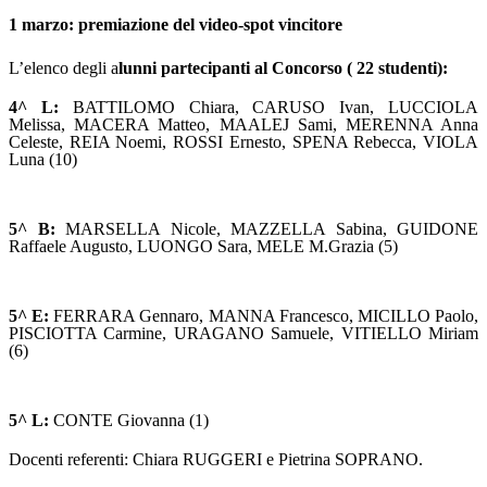
1 marzo: premiazione del video-spot vincitore
L’elenco degli a
lunni partecipanti al Concorso ( 22 studenti):
4^ L:
BATTILOMO Chiara, CARUSO Ivan, LUCCIOLA
Melissa, MACERA Matteo, MAALEJ Sami, MERENNA Anna
Celeste, REIA Noemi, ROSSI Ernesto, SPENA Rebecca, VIOLA
Luna (10)
5^ B:
MARSELLA Nicole, MAZZELLA Sabina, GUIDONE
Raffaele Augusto, LUONGO Sara, MELE M.Grazia (5)
5^ E:
FERRARA Gennaro, MANNA Francesco, MICILLO Paolo,
PISCIOTTA Carmine, URAGANO Samuele, VITIELLO Miriam
(6)
5^ L:
CONTE Giovanna (1)
Docenti referenti: Chiara RUGGERI e Pietrina SOPRANO.