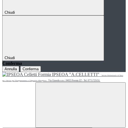
Chiudi
Chiudi
Conferma
Annulla
Conferma
IPSEOA "A.CELLETTI"
Istituto Professionale di Stato
Via Gianola s.n.c. 04023 Formia LT - Tel. 0771/725151
per i Servizi per l'Enogastronomia e l'Ospitalità Alberghiera