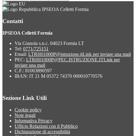
IPSEOA Celletti Formia
Contatti
IPSEOA Celletti Formia
Via Gianola s.n.c. 04023 Formia LT
Tel:
0771/725151
Email:
LTRH01000P@istruzione.it
Link per inviare una mail
PEC:
LTRH01000P@PEC.ISTRUZIONE.IT
Link per
inviare una mail
C.F.: 81003890597
IBAN: IT 21 M 05372 74370 000010770576
Sezione Link Utili
Cookie policy
Note legali
Informativa Privacy
Ufficio Relazioni con il Pubblico
Dichiarazione di accessibilità