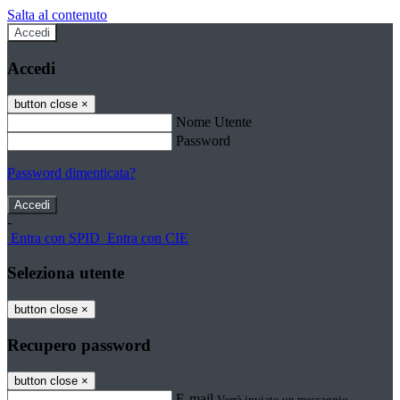
Salta al contenuto
Accedi
Accedi
button close
×
Nome Utente
Password
Password dimenticata?
-
Entra con SPID
Entra con CIE
Seleziona utente
button close
×
Recupero password
button close
×
E-mail
Verrà inviato un messaggio