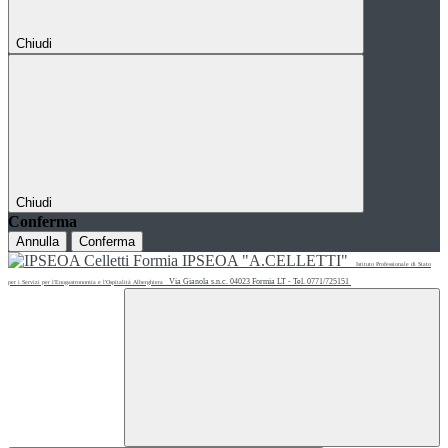
Chiudi
Chiudi
Conferma
Annulla
Conferma
IPSEOA "A.CELLETTI"
Istituto Professionale di Stato
Via Gianola s.n.c. 04023 Formia LT - Tel. 0771/725151
per i Servizi per l'Enogastronomia e l'Ospitalità Alberghiera