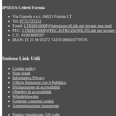
IPSEOA Celletti Formia
Via Gianola s.n.c. 04023 Formia LT
Tel:
0771/725151
Email:
LTRH01000P@istruzione.it
Link per inviare una mail
PEC:
LTRH01000P@PEC.ISTRUZIONE.IT
Link per inviare
C.F.: 81003890597
IBAN: IT 21 M 05372 74370 000010770576
Sezione Link Utili
Cookie policy
Note legali
Informativa Privacy
Ufficio Relazioni con il Pubblico
Dichiarazione di accessibilità
Obiettivi di accessibilità
Whistleblowing
Gestione consensi cookie
Amministrazione trasparente
Pagina visualizzata
326
volte