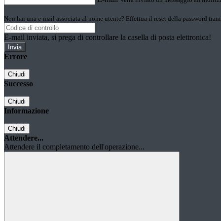
Non hai una e-mail associata al nome utente? Effettua il reset della password tram
E-mail inviata, si prega di controllare la casella di posta elettronica!
Errore
Chiudi
Successo
Chiudi
Informazione
Chiudi
Attendere...
Attendere il completamento dell'operazione...