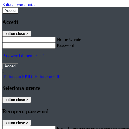
Salta al contenuto
Accedi
Accedi
button close
×
Nome Utente
Password
Password dimenticata?
-
Entra con SPID
Entra con CIE
Seleziona utente
button close
×
Recupero password
button close
×
E-mail
Verrà inviato un messaggio all'indirizz