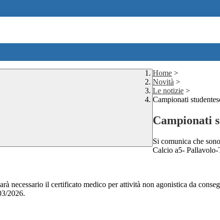
Home
>
Novità
>
Le notizie
>
Campionati studentes
Campionati s
Si comunica che sono a
Calcio a5- Pallavolo-
 sarà necessario il certificato medico per attività non agonistica da co
/03/2026.