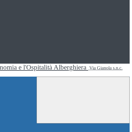
ronomia e l'Ospitalità Alberghiera
Via Gianola s.n.c.