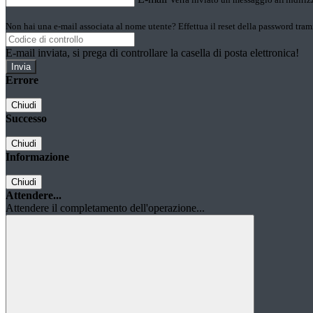
Non hai una e-mail associata al nome utente? Effettua il reset della password tram
E-mail inviata, si prega di controllare la casella di posta elettronica!
Errore
Chiudi
Successo
Chiudi
Informazione
Chiudi
Attendere...
Attendere il completamento dell'operazione...