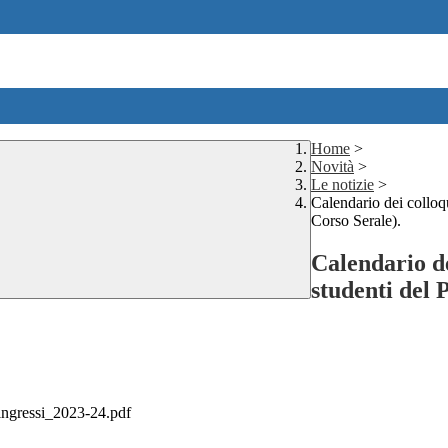
Home
>
Novità
>
Le notizie
>
Calendario dei colloqu
Corso Serale).
Calendario de
studenti del P
gressi_2023-24.pdf