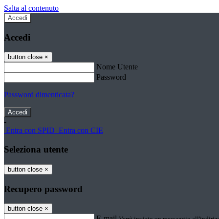
Salta al contenuto
Accedi
Accedi
button close
×
Nome Utente
Password
Password dimenticata?
-
Entra con SPID
Entra con CIE
Seleziona utente
button close
×
Recupero password
button close
×
E-mail
Verrà inviato un messaggio all'indirizz