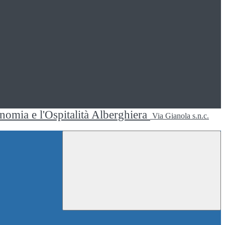
ronomia e l'Ospitalità Alberghiera
Via Gianola s.n.c.