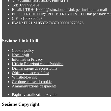
Via Gianola s.n.c. 04023 Formia LT
Tel:
0771/725151
Email:
LTRH01000P@istruzione.it
Link per inviare una mail
PEC:
LTRH01000P@PEC.ISTRUZIONE.IT
Link per inviare
C.F.: 81003890597
IBAN: IT 21 M 05372 74370 000010770576
Sezione Link Utili
Cookie policy
Note legali
Informativa Privacy
Ufficio Relazioni con il Pubblico
Dichiarazione di accessibilità
Obiettivi di accessibilità
Whistleblowing
Gestione consensi cookie
Amministrazione trasparente
Pagina visualizzata
408
volte
Sezione Copyright